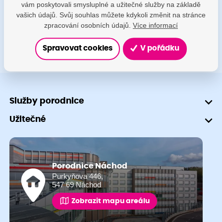
vám poskytovali smysluplné a užitečné služby na základě
+420 491 601 745
vašich údajů. Svůj souhlas můžete kdykoli změnit na stránce
zpracování osobních údajů.
Více informací
Spravovat cookies
V pořádku
Služby porodnice
Užitečné
Porodnice Náchod
Purkyňova 446,
547 69 Náchod
Zobrazit mapu areálu