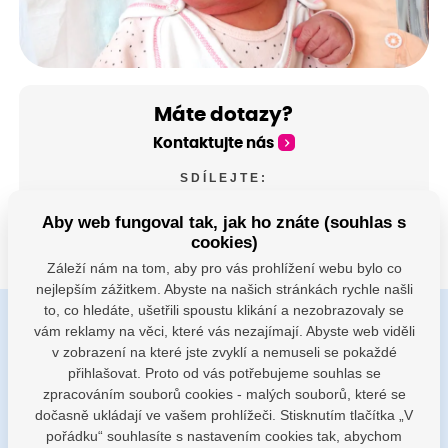
Máte dotazy?
Kontaktujte nás
SDÍLEJTE:
Aby web fungoval tak, jak ho znáte (souhlas s
cookies)
Záleží nám na tom, aby pro vás prohlížení webu bylo co
nejlepším zážitkem. Abyste na našich stránkách rychle našli
to, co hledáte, ušetřili spoustu klikání a nezobrazovaly se
vám reklamy na věci, které vás nezajímají. Abyste web viděli
Buďte s námi v kontaktu
v zobrazení na které jste zvyklí a nemuseli se pokaždé
Jsme k dispozici pokud potřebujete pomoci
přihlašovat. Proto od vás potřebujeme souhlas se
zpracováním souborů cookies - malých souborů, které se
dočasně ukládají ve vašem prohlížeči. Stisknutím tlačítka „V
porodnice@nemocnicenachod.cz
pořádku“ souhlasíte s nastavením cookies tak, abychom