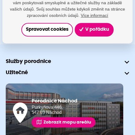
vám poskytovali smysluplné a užitečné služby na základě
+420 491 601 745
vašich údajů. Svůj souhlas můžete kdykoli změnit na stránce
zpracování osobních údajů.
Více informací
Spravovat cookies
V pořádku
Služby porodnice
Užitečné
Porodnice Náchod
Purkyňova 446,
547 69 Náchod
Zobrazit mapu areálu