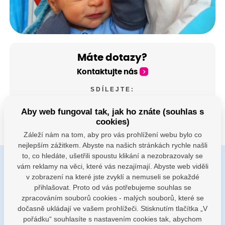
Máte dotazy?
Kontaktujte nás
SDÍLEJTE:
Aby web fungoval tak, jak ho znáte (souhlas s
cookies)
Záleží nám na tom, aby pro vás prohlížení webu bylo co
nejlepším zážitkem. Abyste na našich stránkách rychle našli
to, co hledáte, ušetřili spoustu klikání a nezobrazovaly se
vám reklamy na věci, které vás nezajímají. Abyste web viděli
Buďte s námi v kontaktu
v zobrazení na které jste zvyklí a nemuseli se pokaždé
Jsme k dispozici pokud potřebujete pomoci
přihlašovat. Proto od vás potřebujeme souhlas se
zpracováním souborů cookies - malých souborů, které se
dočasně ukládají ve vašem prohlížeči. Stisknutím tlačítka „V
porodnice@nemocnicenachod.cz
pořádku“ souhlasíte s nastavením cookies tak, abychom