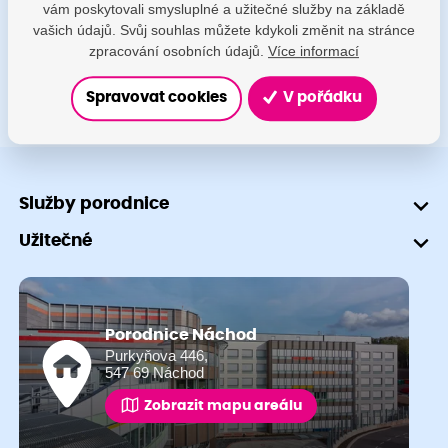
vám poskytovali smysluplné a užitečné služby na základě
+420 491 601 745
vašich údajů. Svůj souhlas můžete kdykoli změnit na stránce
zpracování osobních údajů.
Více informací
Spravovat cookies
V pořádku
Služby porodnice
Užitečné
Porodnice Náchod
Purkyňova 446,
547 69 Náchod
Zobrazit mapu areálu