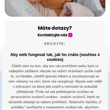
Máte dotazy?
Kontaktujte nás
SDÍLEJTE:
Aby web fungoval tak, jak ho znáte (souhlas s
cookies)
Záleží nám na tom, aby pro vás prohlížení webu bylo co
nejlepším zážitkem. Abyste na našich stránkách rychle našli
to, co hledáte, ušetřili spoustu klikání a nezobrazovaly se
vám reklamy na věci, které vás nezajímají. Abyste web viděli
Buďte s námi v kontaktu
v zobrazení na které jste zvyklí a nemuseli se pokaždé
Jsme k dispozici pokud potřebujete pomoci
přihlašovat. Proto od vás potřebujeme souhlas se
zpracováním souborů cookies - malých souborů, které se
dočasně ukládají ve vašem prohlížeči. Stisknutím tlačítka „V
porodnice@nemocnicenachod.cz
pořádku“ souhlasíte s nastavením cookies tak, abychom