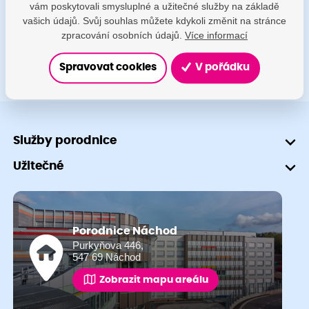
vám poskytovali smysluplné a užitečné služby na základě
+420 491 601 745
vašich údajů. Svůj souhlas můžete kdykoli změnit na stránce
zpracování osobních údajů.
Více informací
Spravovat cookies
V pořádku
Služby porodnice
Užitečné
Porodnice Náchod
Purkyňova 446,
547 69 Náchod
Zobrazit mapu areálu