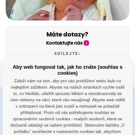
Máte dotazy?
Kontaktujte nás
SDÍLEJTE:
Aby web fungoval tak, jak ho znáte (souhlas s
cookies)
Záleží nám na tom, aby pro vás prohlížení webu bylo co
nejlepším zážitkem. Abyste na našich stránkách rychle našli
to, co hledáte, ušetřili spoustu klikání a nezobrazovaly se
vám reklamy na věci, které vás nezajímají. Abyste web viděli
Buďte s námi v kontaktu
v zobrazení na které jste zvyklí a nemuseli se pokaždé
Jsme k dispozici pokud potřebujete pomoci
přihlašovat. Proto od vás potřebujeme souhlas se
zpracováním souborů cookies - malých souborů, které se
dočasně ukládají ve vašem prohlížeči. Stisknutím tlačítka „V
porodnice@nemocnicenachod.cz
pořádku“ souhlasíte s nastavením cookies tak, abychom