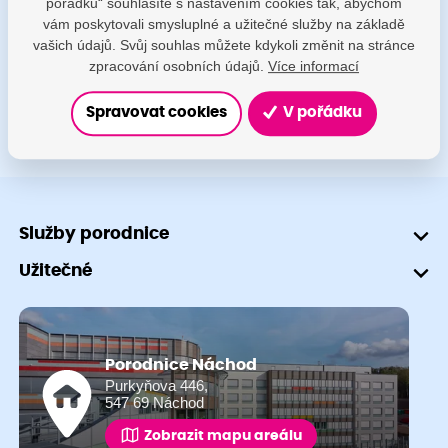
pořádku“ souhlasíte s nastavením cookies tak, abychom
porodnice@nemocnicenachod.cz
vám poskytovali smysluplné a užitečné služby na základě
vašich údajů. Svůj souhlas můžete kdykoli změnit na stránce
+420 491 601 745
zpracování osobních údajů.
Více informací
Spravovat cookies
V pořádku
Služby porodnice
Užitečné
Porodnice Náchod
Purkyňova 446,
547 69 Náchod
Zobrazit mapu areálu