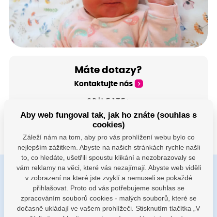
Máte dotazy?
Kontaktujte nás
SDÍLEJTE:
Aby web fungoval tak, jak ho znáte (souhlas s
cookies)
Záleží nám na tom, aby pro vás prohlížení webu bylo co
nejlepším zážitkem. Abyste na našich stránkách rychle našli
to, co hledáte, ušetřili spoustu klikání a nezobrazovaly se
vám reklamy na věci, které vás nezajímají. Abyste web viděli
v zobrazení na které jste zvyklí a nemuseli se pokaždé
Buďte s námi v kontaktu
přihlašovat. Proto od vás potřebujeme souhlas se
Jsme k dispozici pokud potřebujete pomoci
zpracováním souborů cookies - malých souborů, které se
dočasně ukládají ve vašem prohlížeči. Stisknutím tlačítka „V