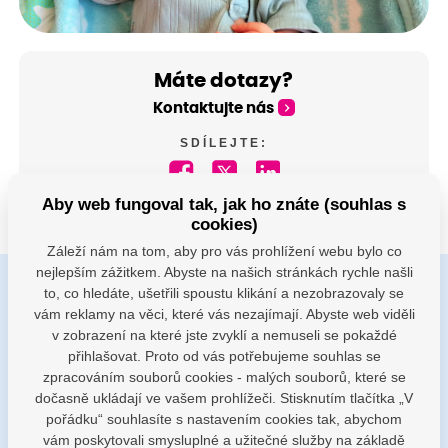
Máte dotazy?
Kontaktujte nás
SDÍLEJTE:
Aby web fungoval tak, jak ho znáte (souhlas s
cookies)
Záleží nám na tom, aby pro vás prohlížení webu bylo co
nejlepším zážitkem. Abyste na našich stránkách rychle našli
to, co hledáte, ušetřili spoustu klikání a nezobrazovaly se
Buďte s námi v kontaktu
vám reklamy na věci, které vás nezajímají. Abyste web viděli
v zobrazení na které jste zvyklí a nemuseli se pokaždé
Jsme k dispozici pokud potřebujete pomoci
přihlašovat. Proto od vás potřebujeme souhlas se
zpracováním souborů cookies - malých souborů, které se
porodnice@nemocnicenachod.cz
dočasně ukládají ve vašem prohlížeči. Stisknutím tlačítka „V
pořádku“ souhlasíte s nastavením cookies tak, abychom
vám poskytovali smysluplné a užitečné služby na základě
+420 491 601 745