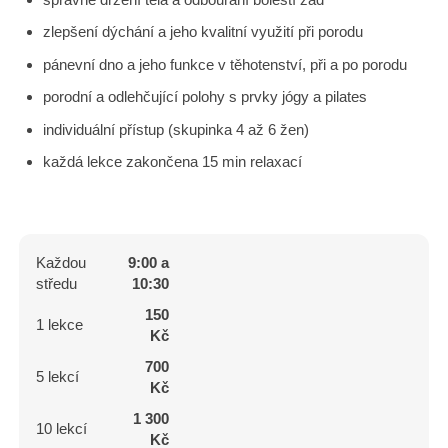
zlepšení dýchání a jeho kvalitní využití při porodu
pánevní dno a jeho funkce v těhotenství, při a po porodu
porodní a odlehčující polohy s prvky jógy a pilates
individuální přístup (skupinka 4 až 6 žen)
každá lekce zakončena 15 min relaxací
Každou
9:00 a
středu
10:30
150
1 lekce
Kč
700
5 lekcí
Kč
1 300
10 lekcí
Kč