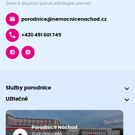
Jsme k dispozici pokud potřebujete pomoci
porodnice@nemocnicenachod.cz
+420 491 601 745
Služby porodnice
Užitečné
Porodnice Náchod
Purkyňova 446,