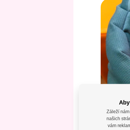
Aby
Záleží nám 
našich strá
Máte
vám reklamy