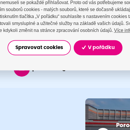
a nemuseli se pokaždé přihlašovat. Proto od vás potřebujeme so
tujte nás
m souborů cookies - malých souborů, které se dočasně ukláda
Stisknutím tlačítka „V pořádku“ souhlasíte s nastavením cookies
ovali smysluplné a užitečné služby na základě vašich údajů. S
Více in
 kdykoli změnit na stránce zpracování osobních údajů.
Spravovat cookies
V pořádku
porodnice@nemocnicenachod.cz
Poro