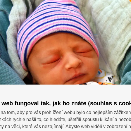
 web fungoval tak, jak ho znáte (souhlas s cook
na tom, aby pro vás prohlížení webu bylo co nejlepším zážitke
nkách rychle našli to, co hledáte, ušetřili spoustu klikání a nezo
SDÍ
 dotazy?
 na věci, které vás nezajímají. Abyste web viděli v zobrazení na