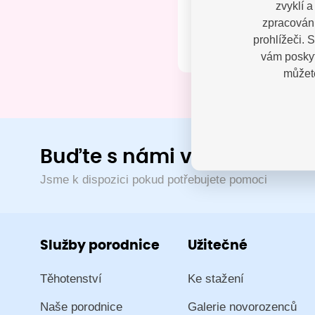
zvyklí 
Kontak
zpracování
prohlížeči. 
vám poskyt
můžete
Buďte s námi v kontaktu
Jsme k dispozici pokud potřebujete pomoci
Služby porodnice
Užitečné
Těhotenství
Ke stažení
Naše porodnice
Galerie novorozenců