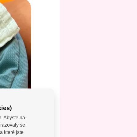
ies)
m. Abyste na
brazovaly se
LEJTE:
 které jste