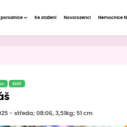
 porodnice
Ke stažení
Novorozenci
Nemocnice 
en
2025
áš
025 - středa; 08:06, 3,51kg; 51 cm