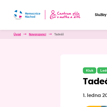
Služby
Úvod
Novorozenci
Tadeáš
Kluk
Led
Tade
1. ledna 2