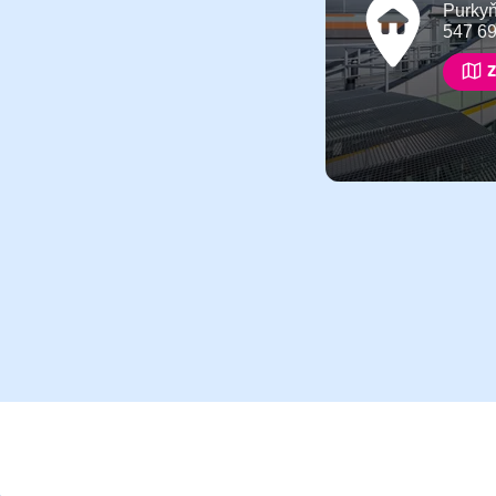
Purky
547 6
Z