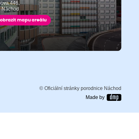
ňova 446,
9 Náchod
obrazit mapu areálu
© Oficiální stránky porodnice Náchod
Made by