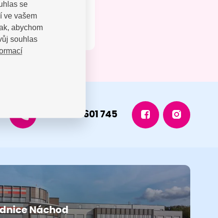
uhlas se
jí ve vašem
 tak, abychom
vůj souhlas
formací
+420 491 601 745
dnice Náchod