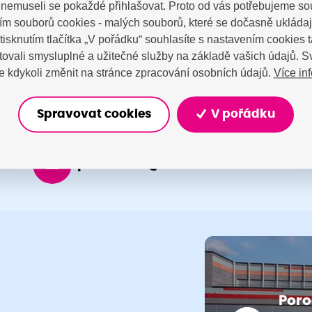
a nemuseli se pokaždé přihlašovat. Proto od vás potřebujeme so
tujte nás
m souborů cookies - malých souborů, které se dočasně ukláda
Stisknutím tlačítka „V pořádku“ souhlasíte s nastavením cookies
ovali smysluplné a užitečné služby na základě vašich údajů. S
Více in
 kdykoli změnit na stránce zpracování osobních údajů.
Spravovat cookies
V pořádku
porodnice@nemocnicenachod.cz
Poro