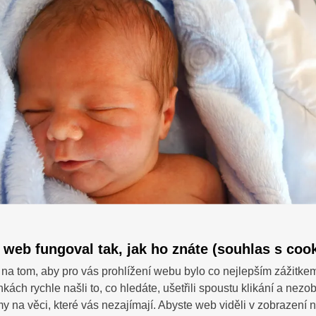
 web fungoval tak, jak ho znáte (souhlas s cook
na tom, aby pro vás prohlížení webu bylo co nejlepším zážitke
nkách rychle našli to, co hledáte, ušetřili spoustu klikání a nezo
SDÍ
 dotazy?
 na věci, které vás nezajímají. Abyste web viděli v zobrazení na