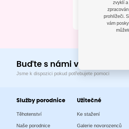
zvyklí 
Kontak
zpracování
prohlížeči. 
vám poskyt
můžete
Buďte s námi v kontaktu
Jsme k dispozici pokud potřebujete pomoci
Služby porodnice
Užitečné
Těhotenství
Ke stažení
Naše porodnice
Galerie novorozenců