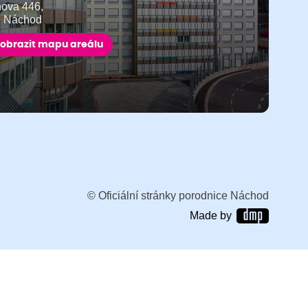
ňova 446,
9 Náchod
obrazit mapu areálu
© Oficiální stránky porodnice Náchod
Made by