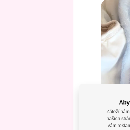
Aby
Záleží nám 
našich strá
Máte
vám reklamy