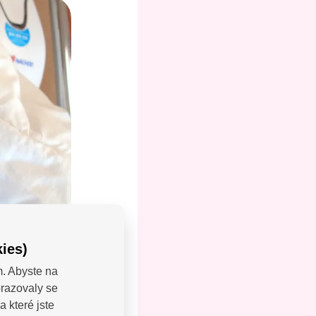
ies)
m. Abyste na
brazovaly se
LEJTE:
 které jste