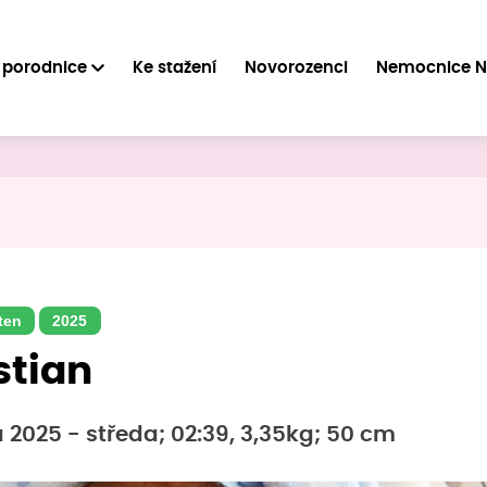
 porodnice
Ke stažení
Novorozenci
Nemocnice 
ten
2025
stian
a 2025 - středa; 02:39, 3,35kg; 50 cm