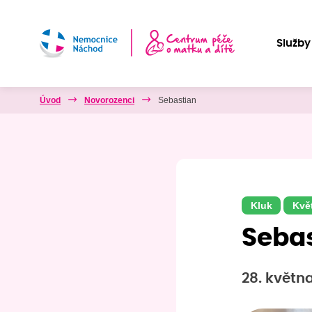
Služby
Úvod
Novorozenci
Sebastian
Kluk
Kvě
Seba
28. květn