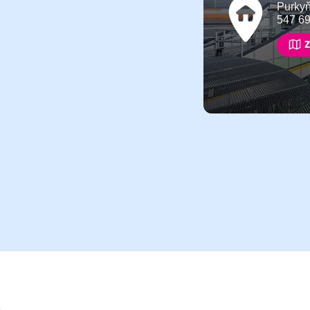
Purky
547 6
Z