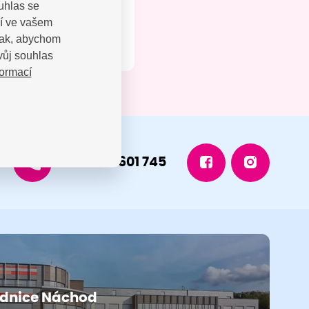
uhlas se
jí ve vašem
 tak, abychom
vůj souhlas
formací
+420 491 601 745
dnice Náchod