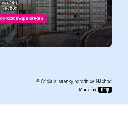
ňova 446,
9 Náchod
obrazit mapu areálu
© Oficiální stránky porodnice Náchod
Made by