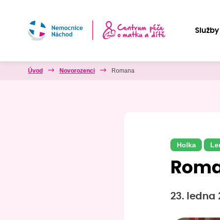
Služby
Úvod
Novorozenci
Romana
Holka
Le
Rom
23. ledna 