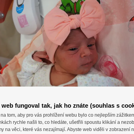
 web fungoval tak, jak ho znáte (souhlas s cook
na tom, aby pro vás prohlížení webu bylo co nejlepším zážitke
nkách rychle našli to, co hledáte, ušetřili spoustu klikání a nezo
SDÍ
 dotazy?
 na věci, které vás nezajímají. Abyste web viděli v zobrazení na