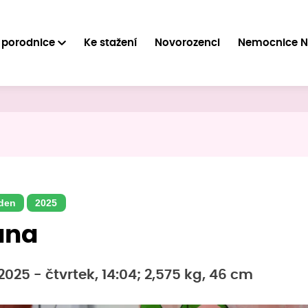
 porodnice
Ke stažení
Novorozenci
Nemocnice 
den
2025
ana
2025 - čtvrtek, 14:04; 2,575 kg, 46 cm