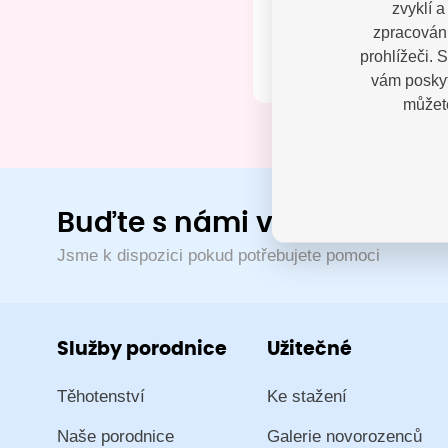
zvyklí 
Kontak
zpracování
prohlížeči. 
vám poskyt
můžete
Buďte s námi v kontaktu
Jsme k dispozici pokud potřebujete pomoci
Služby porodnice
Užitečné
Těhotenství
Ke stažení
Naše porodnice
Galerie novorozenců