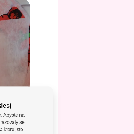
ies)
m. Abyste na
brazovaly se
LEJTE:
 které jste