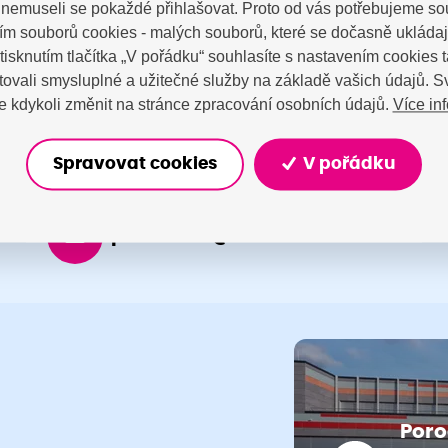
a nemuseli se pokaždé přihlašovat. Proto od vás potřebujeme so
tujte nás
m souborů cookies - malých souborů, které se dočasně ukláda
Stisknutím tlačítka „V pořádku“ souhlasíte s nastavením cookies
ovali smysluplné a užitečné služby na základě vašich údajů. S
Více in
 kdykoli změnit na stránce zpracování osobních údajů.
Spravovat cookies
V pořádku
porodnice@nemocnicenachod.cz
Poro