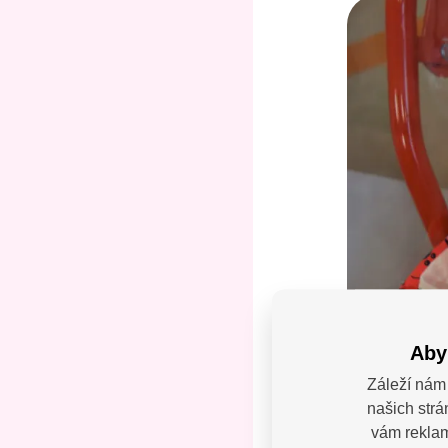
Aby
Záleží nám 
našich strá
Máte
vám reklamy