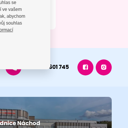
uhlas se
jí ve vašem
 tak, abychom
vůj souhlas
formací
+420 491 601 745
dnice Náchod