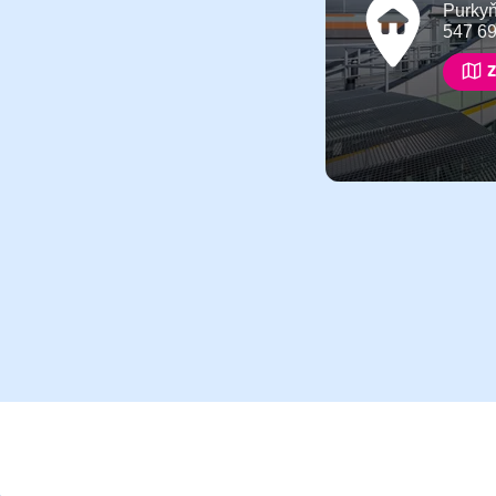
Purky
547 6
Z