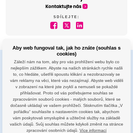
Kontaktujte nás
SDÍLEJTE:
Aby web fungoval tak, jak ho znáte (souhlas s
cookies)
Záleží nám na tom, aby pro vás prohlížení webu bylo co
Buďte s námi v kontaktu
nejlepším zážitkem. Abyste na našich stránkách rychle našli
Jsme k dispozici pokud potřebujete pomoci
to, co hledáte, ušetřili spoustu klikání a nezobrazovaly se
vám reklamy na věci, které vás nezajímají. Abyste web viděli
v zobrazení na které jste zvyklí a nemuseli se pokaždé
porodnice@nemocnicenachod.cz
přihlašovat. Proto od vás potřebujeme souhlas se
zpracováním souborů cookies - malých souborů, které se
dočasně ukládají ve vašem prohlížeči. Stisknutím tlačítka „V
+420 491 601 745
pořádku“ souhlasíte s nastavením cookies tak, abychom
vám poskytovali smysluplné a užitečné služby na základě
vašich údajů. Svůj souhlas můžete kdykoli změnit na stránce
zpracování osobních údajů.
Více informací