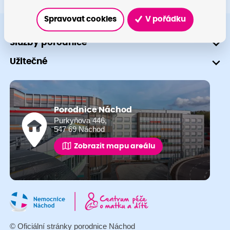
Spravovat cookies
V pořádku
Služby porodnice
Užitečné
Porodnice Náchod
Purkyňova 446,
547 69 Náchod
Zobrazit mapu areálu
© Oficiální stránky porodnice Náchod