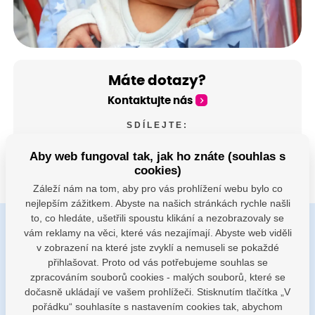
Máte dotazy?
Kontaktujte nás
SDÍLEJTE:
Aby web fungoval tak, jak ho znáte (souhlas s
cookies)
Záleží nám na tom, aby pro vás prohlížení webu bylo co
nejlepším zážitkem. Abyste na našich stránkách rychle našli
to, co hledáte, ušetřili spoustu klikání a nezobrazovaly se
vám reklamy na věci, které vás nezajímají. Abyste web viděli
Buďte s námi v kontaktu
v zobrazení na které jste zvyklí a nemuseli se pokaždé
Jsme k dispozici pokud potřebujete pomoci
přihlašovat. Proto od vás potřebujeme souhlas se
zpracováním souborů cookies - malých souborů, které se
dočasně ukládají ve vašem prohlížeči. Stisknutím tlačítka „V
porodnice@nemocnicenachod.cz
pořádku“ souhlasíte s nastavením cookies tak, abychom