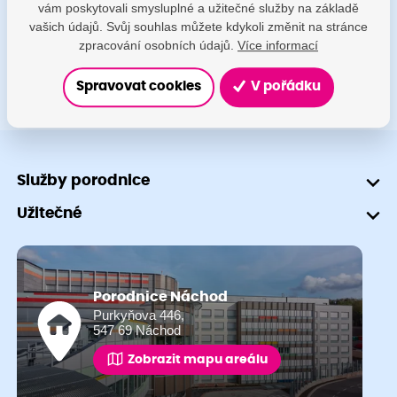
vám poskytovali smysluplné a užitečné služby na základě
+420 491 601 745
vašich údajů. Svůj souhlas můžete kdykoli změnit na stránce
zpracování osobních údajů.
Více informací
Spravovat cookies
V pořádku
Služby porodnice
Užitečné
Porodnice Náchod
Purkyňova 446,
547 69 Náchod
Zobrazit mapu areálu