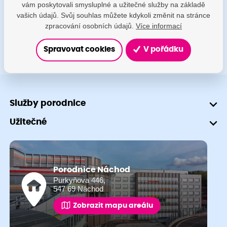
vám poskytovali smysluplné a užitečné služby na základě
+420 491 601 745
vašich údajů. Svůj souhlas můžete kdykoli změnit na stránce
zpracování osobních údajů.
Více informací
Spravovat cookies
V pořádku
Služby porodnice
Užitečné
Porodnice Náchod
Purkyňova 446,
547 69 Náchod
Zobrazit mapu areálu