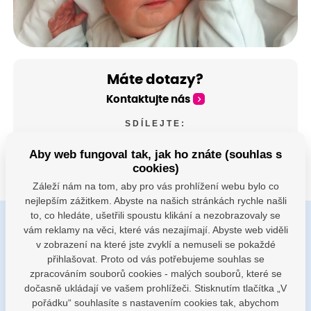
Máte dotazy?
Kontaktujte nás
SDÍLEJTE:
Aby web fungoval tak, jak ho znáte (souhlas s
cookies)
Záleží nám na tom, aby pro vás prohlížení webu bylo co
nejlepším zážitkem. Abyste na našich stránkách rychle našli
to, co hledáte, ušetřili spoustu klikání a nezobrazovaly se
vám reklamy na věci, které vás nezajímají. Abyste web viděli
Buďte s námi v kontaktu
v zobrazení na které jste zvyklí a nemuseli se pokaždé
Jsme k dispozici pokud potřebujete pomoci
přihlašovat. Proto od vás potřebujeme souhlas se
zpracováním souborů cookies - malých souborů, které se
dočasně ukládají ve vašem prohlížeči. Stisknutím tlačítka „V
porodnice@nemocnicenachod.cz
pořádku“ souhlasíte s nastavením cookies tak, abychom