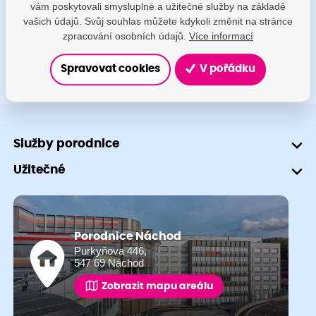
vám poskytovali smysluplné a užitečné služby na základě
+420 491 601 745
vašich údajů. Svůj souhlas můžete kdykoli změnit na stránce
zpracování osobních údajů.
Více informací
Spravovat cookies
V pořádku
Služby porodnice
Užitečné
Porodnice Náchod
Purkyňova 446,
547 69 Náchod
Zobrazit mapu areálu