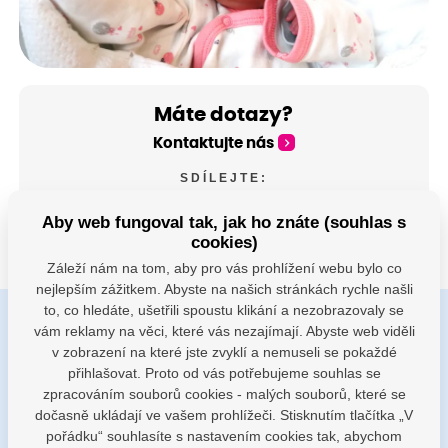
Máte dotazy?
Kontaktujte nás
SDÍLEJTE:
Aby web fungoval tak, jak ho znáte (souhlas s
cookies)
Záleží nám na tom, aby pro vás prohlížení webu bylo co
nejlepším zážitkem. Abyste na našich stránkách rychle našli
to, co hledáte, ušetřili spoustu klikání a nezobrazovaly se
vám reklamy na věci, které vás nezajímají. Abyste web viděli
Buďte s námi v kontaktu
v zobrazení na které jste zvyklí a nemuseli se pokaždé
Jsme k dispozici pokud potřebujete pomoci
přihlašovat. Proto od vás potřebujeme souhlas se
zpracováním souborů cookies - malých souborů, které se
dočasně ukládají ve vašem prohlížeči. Stisknutím tlačítka „V
porodnice@nemocnicenachod.cz
pořádku“ souhlasíte s nastavením cookies tak, abychom