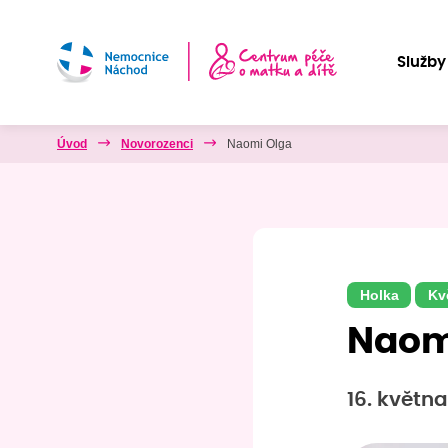
Služby
Úvod
Novorozenci
Naomi Olga
Holka
Kv
Naom
16. května