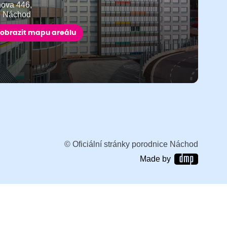
ňova 446,
9 Náchod
obrazit mapu areálu
© Oficiální stránky porodnice Náchod
Made by