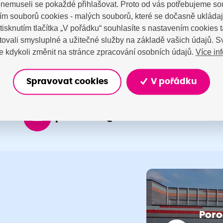
a nemuseli se pokaždé přihlašovat. Proto od vás potřebujeme so
tujte nás
m souborů cookies - malých souborů, které se dočasně ukláda
Stisknutím tlačítka „V pořádku“ souhlasíte s nastavením cookies
ovali smysluplné a užitečné služby na základě vašich údajů. S
Více in
 kdykoli změnit na stránce zpracování osobních údajů.
Spravovat cookies
V pořádku
porodnice@nemocnicenachod.cz
Poro