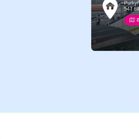
Purky
547 6
Z