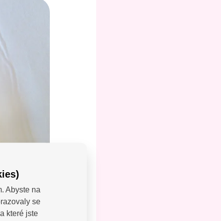
ies)
m. Abyste na
brazovaly se
LEJTE:
 které jste