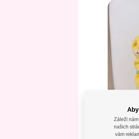
Aby
Záleží nám 
našich strá
Máte
vám reklamy