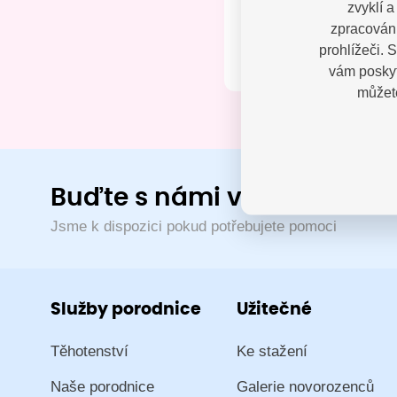
zvyklí 
Kontak
zpracování
prohlížeči. 
vám poskyt
můžete
Buďte s námi v kontaktu
Jsme k dispozici pokud potřebujete pomoci
Služby porodnice
Užitečné
Těhotenství
Ke stažení
Naše porodnice
Galerie novorozenců