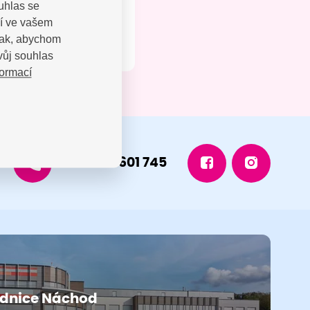
uhlas se
jí ve vašem
 tak, abychom
vůj souhlas
formací
+420 491 601 745
dnice Náchod