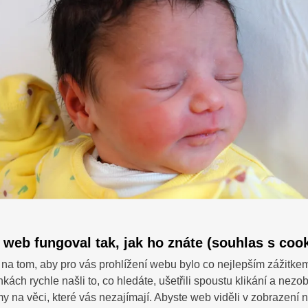
 web fungoval tak, jak ho znáte (souhlas s cook
na tom, aby pro vás prohlížení webu bylo co nejlepším zážitke
nkách rychle našli to, co hledáte, ušetřili spoustu klikání a nezo
SDÍ
 dotazy?
 na věci, které vás nezajímají. Abyste web viděli v zobrazení na