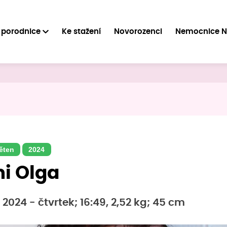
 porodnice
Ke stažení
Novorozenci
Nemocnice 
ěten
2024
i Olga
 2024 - čtvrtek; 16:49, 2,52 kg; 45 cm