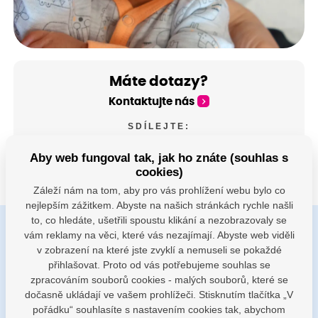
Máte dotazy?
Kontaktujte nás
SDÍLEJTE:
Aby web fungoval tak, jak ho znáte (souhlas s
cookies)
Záleží nám na tom, aby pro vás prohlížení webu bylo co
nejlepším zážitkem. Abyste na našich stránkách rychle našli
to, co hledáte, ušetřili spoustu klikání a nezobrazovaly se
vám reklamy na věci, které vás nezajímají. Abyste web viděli
Buďte s námi v kontaktu
v zobrazení na které jste zvyklí a nemuseli se pokaždé
Jsme k dispozici pokud potřebujete pomoci
přihlašovat. Proto od vás potřebujeme souhlas se
zpracováním souborů cookies - malých souborů, které se
dočasně ukládají ve vašem prohlížeči. Stisknutím tlačítka „V
porodnice@nemocnicenachod.cz
pořádku“ souhlasíte s nastavením cookies tak, abychom