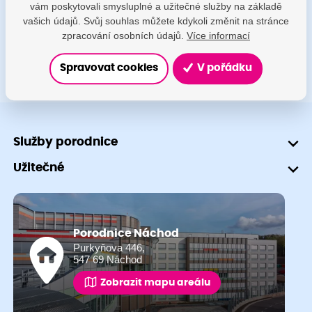
vám poskytovali smysluplné a užitečné služby na základě
+420 491 601 745
vašich údajů. Svůj souhlas můžete kdykoli změnit na stránce
zpracování osobních údajů.
Více informací
Spravovat cookies
V pořádku
Služby porodnice
Užitečné
Porodnice Náchod
Purkyňova 446,
547 69 Náchod
Zobrazit mapu areálu