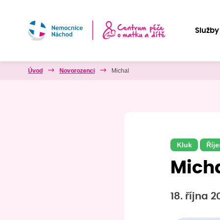
Služby
Úvod
Novorozenci
Michal
Kluk
Říje
Mich
18. října 