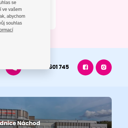
uhlas se
jí ve vašem
 tak, abychom
vůj souhlas
formací
+420 491 601 745
dnice Náchod