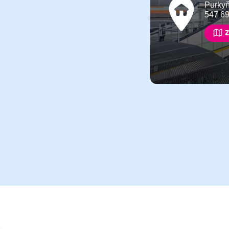
Purky
547 6
Z