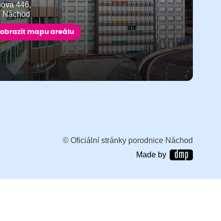
ňova 446,
9 Náchod
obrazit mapu areálu
© Oficiální stránky porodnice Náchod
Made by