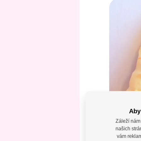
Aby
Záleží nám 
našich strá
Máte
vám reklamy