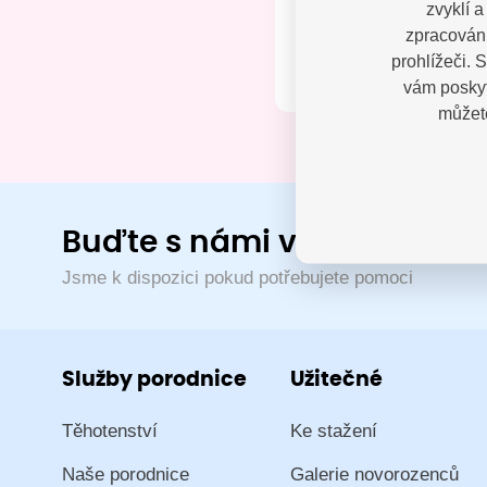
zvyklí 
Kontak
zpracování
prohlížeči. 
vám poskyt
můžete
Buďte s námi v kontaktu
Jsme k dispozici pokud potřebujete pomoci
Služby porodnice
Užitečné
Těhotenství
Ke stažení
Naše porodnice
Galerie novorozenců