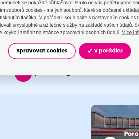
a nemuseli se pokaždé přihlašovat. Proto od vás potřebujeme so
tujte nás
m souborů cookies - malých souborů, které se dočasně ukláda
Stisknutím tlačítka „V pořádku“ souhlasíte s nastavením cookies
ovali smysluplné a užitečné služby na základě vašich údajů. S
Více in
 kdykoli změnit na stránce zpracování osobních údajů.
Spravovat cookies
V pořádku
porodnice@nemocnicenachod.cz
Poro