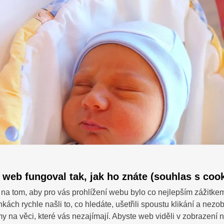
 web fungoval tak, jak ho znáte (souhlas s cook
na tom, aby pro vás prohlížení webu bylo co nejlepším zážitke
nkách rychle našli to, co hledáte, ušetřili spoustu klikání a nezo
SDÍ
 dotazy?
 na věci, které vás nezajímají. Abyste web viděli v zobrazení na