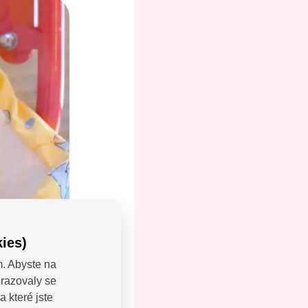
ies)
m. Abyste na
brazovaly se
LEJTE:
 které jste