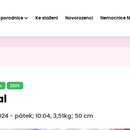
 porodnice
Ke stažení
Novorozenci
Nemocnice 
n
2024
al
2024 - pátek; 10:04, 3,51kg; 50 cm