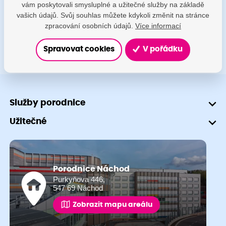
vám poskytovali smysluplné a užitečné služby na základě
+420 491 601 745
vašich údajů. Svůj souhlas můžete kdykoli změnit na stránce
zpracování osobních údajů.
Více informací
Spravovat cookies
V pořádku
Služby porodnice
Užitečné
Porodnice Náchod
Purkyňova 446,
547 69 Náchod
Zobrazit mapu areálu