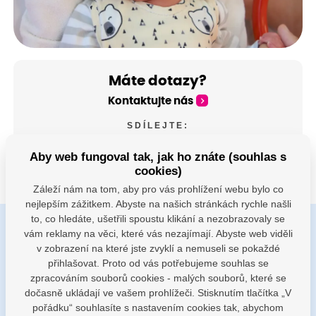
Máte dotazy?
Kontaktujte nás
SDÍLEJTE:
Aby web fungoval tak, jak ho znáte (souhlas s
cookies)
Záleží nám na tom, aby pro vás prohlížení webu bylo co
nejlepším zážitkem. Abyste na našich stránkách rychle našli
to, co hledáte, ušetřili spoustu klikání a nezobrazovaly se
vám reklamy na věci, které vás nezajímají. Abyste web viděli
Buďte s námi v kontaktu
v zobrazení na které jste zvyklí a nemuseli se pokaždé
Jsme k dispozici pokud potřebujete pomoci
přihlašovat. Proto od vás potřebujeme souhlas se
zpracováním souborů cookies - malých souborů, které se
dočasně ukládají ve vašem prohlížeči. Stisknutím tlačítka „V
porodnice@nemocnicenachod.cz
pořádku“ souhlasíte s nastavením cookies tak, abychom