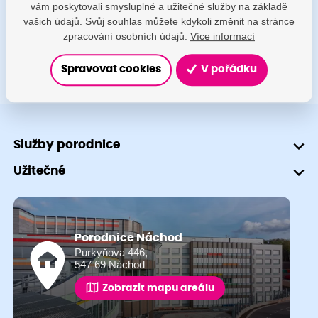
vám poskytovali smysluplné a užitečné služby na základě
+420 491 601 745
vašich údajů. Svůj souhlas můžete kdykoli změnit na stránce
zpracování osobních údajů.
Více informací
Spravovat cookies
V pořádku
Služby porodnice
Užitečné
Porodnice Náchod
Purkyňova 446,
547 69 Náchod
Zobrazit mapu areálu