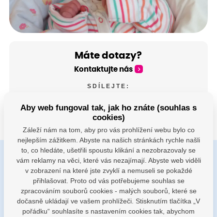
Máte dotazy?
Kontaktujte nás
SDÍLEJTE:
Aby web fungoval tak, jak ho znáte (souhlas s
cookies)
Záleží nám na tom, aby pro vás prohlížení webu bylo co
nejlepším zážitkem. Abyste na našich stránkách rychle našli
to, co hledáte, ušetřili spoustu klikání a nezobrazovaly se
vám reklamy na věci, které vás nezajímají. Abyste web viděli
Buďte s námi v kontaktu
v zobrazení na které jste zvyklí a nemuseli se pokaždé
Jsme k dispozici pokud potřebujete pomoci
přihlašovat. Proto od vás potřebujeme souhlas se
zpracováním souborů cookies - malých souborů, které se
dočasně ukládají ve vašem prohlížeči. Stisknutím tlačítka „V
porodnice@nemocnicenachod.cz
pořádku“ souhlasíte s nastavením cookies tak, abychom