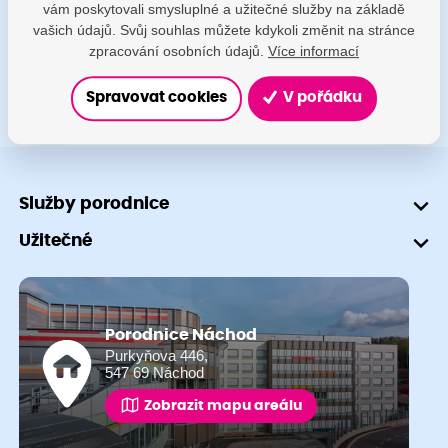
vám poskytovali smysluplné a užitečné služby na základě
+420 491 601 745
vašich údajů. Svůj souhlas můžete kdykoli změnit na stránce
zpracování osobních údajů.
Více informací
Spravovat cookies
V pořádku
Služby porodnice
Užitečné
Porodnice Náchod
Purkyňova 446,
547 69 Náchod
Zobrazit mapu areálu