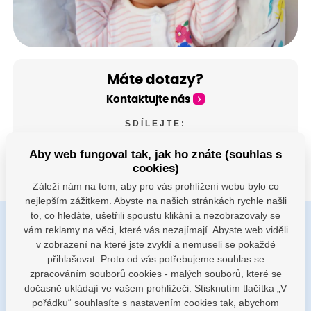
Máte dotazy?
Kontaktujte nás
SDÍLEJTE:
Aby web fungoval tak, jak ho znáte (souhlas s
cookies)
Záleží nám na tom, aby pro vás prohlížení webu bylo co
nejlepším zážitkem. Abyste na našich stránkách rychle našli
to, co hledáte, ušetřili spoustu klikání a nezobrazovaly se
vám reklamy na věci, které vás nezajímají. Abyste web viděli
Buďte s námi v kontaktu
v zobrazení na které jste zvyklí a nemuseli se pokaždé
Jsme k dispozici pokud potřebujete pomoci
přihlašovat. Proto od vás potřebujeme souhlas se
zpracováním souborů cookies - malých souborů, které se
dočasně ukládají ve vašem prohlížeči. Stisknutím tlačítka „V
porodnice@nemocnicenachod.cz
pořádku“ souhlasíte s nastavením cookies tak, abychom