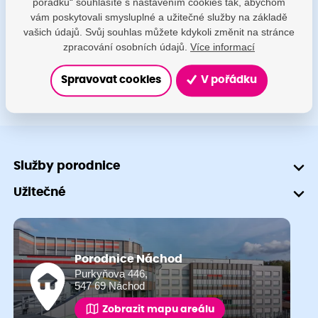
pořádku“ souhlasíte s nastavením cookies tak, abychom
porodnice@nemocnicenachod.cz
vám poskytovali smysluplné a užitečné služby na základě
vašich údajů. Svůj souhlas můžete kdykoli změnit na stránce
+420 491 601 745
zpracování osobních údajů.
Více informací
Spravovat cookies
V pořádku
Služby porodnice
Užitečné
Porodnice Náchod
Purkyňova 446,
547 69 Náchod
Zobrazit mapu areálu