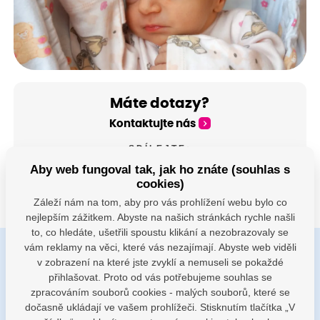
Máte dotazy?
Kontaktujte nás
SDÍLEJTE:
Aby web fungoval tak, jak ho znáte (souhlas s
cookies)
Záleží nám na tom, aby pro vás prohlížení webu bylo co
nejlepším zážitkem. Abyste na našich stránkách rychle našli
to, co hledáte, ušetřili spoustu klikání a nezobrazovaly se
vám reklamy na věci, které vás nezajímají. Abyste web viděli
v zobrazení na které jste zvyklí a nemuseli se pokaždé
Buďte s námi v kontaktu
přihlašovat. Proto od vás potřebujeme souhlas se
Jsme k dispozici pokud potřebujete pomoci
zpracováním souborů cookies - malých souborů, které se
dočasně ukládají ve vašem prohlížeči. Stisknutím tlačítka „V