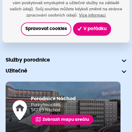
vám poskytovali smysluplné a užitečné služby na základě
+420 491 601 745
vašich údajů. Svůj souhlas můžete kdykoli změnit na stránce
zpracování osobních údajů.
Více informací
Spravovat cookies
V pořádku
Služby porodnice
Užitečné
Porodnice Náchod
Purkyňova 446,
547 69 Náchod
Zobrazit mapu areálu