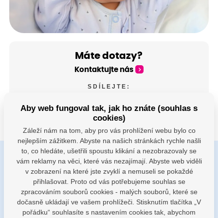
Máte dotazy?
Kontaktujte nás
SDÍLEJTE:
Aby web fungoval tak, jak ho znáte (souhlas s
cookies)
Záleží nám na tom, aby pro vás prohlížení webu bylo co
nejlepším zážitkem. Abyste na našich stránkách rychle našli
to, co hledáte, ušetřili spoustu klikání a nezobrazovaly se
vám reklamy na věci, které vás nezajímají. Abyste web viděli
Buďte s námi v kontaktu
v zobrazení na které jste zvyklí a nemuseli se pokaždé
Jsme k dispozici pokud potřebujete pomoci
přihlašovat. Proto od vás potřebujeme souhlas se
zpracováním souborů cookies - malých souborů, které se
dočasně ukládají ve vašem prohlížeči. Stisknutím tlačítka „V
porodnice@nemocnicenachod.cz
pořádku“ souhlasíte s nastavením cookies tak, abychom