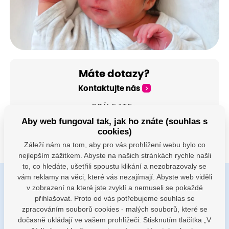
Máte dotazy?
Kontaktujte nás
SDÍLEJTE:
Aby web fungoval tak, jak ho znáte (souhlas s
cookies)
Záleží nám na tom, aby pro vás prohlížení webu bylo co
nejlepším zážitkem. Abyste na našich stránkách rychle našli
to, co hledáte, ušetřili spoustu klikání a nezobrazovaly se
vám reklamy na věci, které vás nezajímají. Abyste web viděli
v zobrazení na které jste zvyklí a nemuseli se pokaždé
Buďte s námi v kontaktu
přihlašovat. Proto od vás potřebujeme souhlas se
Jsme k dispozici pokud potřebujete pomoci
zpracováním souborů cookies - malých souborů, které se
dočasně ukládají ve vašem prohlížeči. Stisknutím tlačítka „V