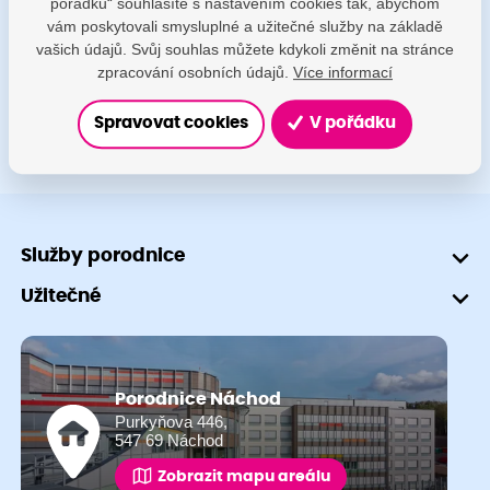
pořádku“ souhlasíte s nastavením cookies tak, abychom
porodnice@nemocnicenachod.cz
vám poskytovali smysluplné a užitečné služby na základě
vašich údajů. Svůj souhlas můžete kdykoli změnit na stránce
+420 491 601 745
zpracování osobních údajů.
Více informací
Spravovat cookies
V pořádku
Služby porodnice
Užitečné
Porodnice Náchod
Purkyňova 446,
547 69 Náchod
Zobrazit mapu areálu