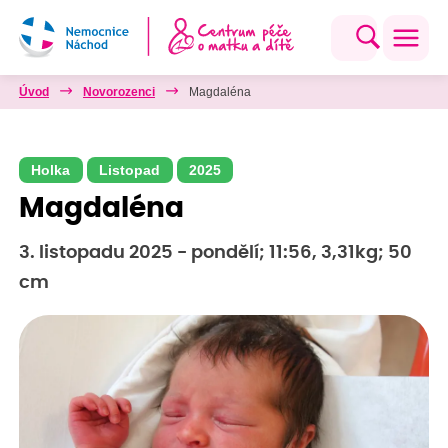
Úvod
Novorozenci
Magdaléna
Holka
Listopad
2025
Magdaléna
3. listopadu 2025 - pondělí; 11:56, 3,31kg; 50
cm