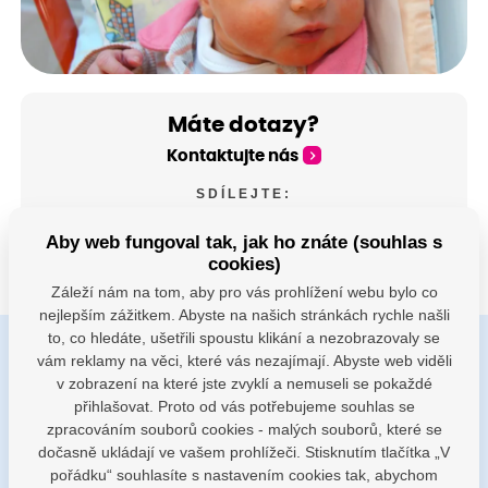
Máte dotazy?
Kontaktujte nás
SDÍLEJTE:
Aby web fungoval tak, jak ho znáte (souhlas s
cookies)
Záleží nám na tom, aby pro vás prohlížení webu bylo co
nejlepším zážitkem. Abyste na našich stránkách rychle našli
to, co hledáte, ušetřili spoustu klikání a nezobrazovaly se
vám reklamy na věci, které vás nezajímají. Abyste web viděli
Buďte s námi v kontaktu
v zobrazení na které jste zvyklí a nemuseli se pokaždé
Jsme k dispozici pokud potřebujete pomoci
přihlašovat. Proto od vás potřebujeme souhlas se
zpracováním souborů cookies - malých souborů, které se
dočasně ukládají ve vašem prohlížeči. Stisknutím tlačítka „V
porodnice@nemocnicenachod.cz
pořádku“ souhlasíte s nastavením cookies tak, abychom