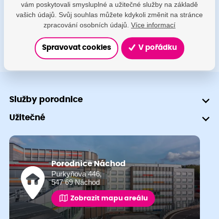
vám poskytovali smysluplné a užitečné služby na základě
+420 491 601 745
vašich údajů. Svůj souhlas můžete kdykoli změnit na stránce
zpracování osobních údajů.
Více informací
Spravovat cookies
V pořádku
Služby porodnice
Užitečné
Porodnice Náchod
Purkyňova 446,
547 69 Náchod
Zobrazit mapu areálu