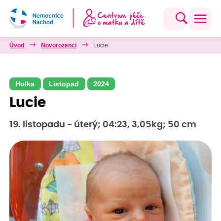
Úvod
Novorozenci
Lucie
Holka
Listopad
2024
Lucie
19. listopadu - úterý; 04:23, 3,05kg; 50 cm