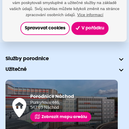
vám poskytovali smysluplné a užitečné služby na základě
+420 491 601 745
vašich údajů. Svůj souhlas můžete kdykoli změnit na stránce
zpracování osobních údajů.
Více informací
Spravovat cookies
V pořádku
Služby porodnice
Užitečné
Porodnice Náchod
Purkyňova 446,
547 69 Náchod
Zobrazit mapu areálu