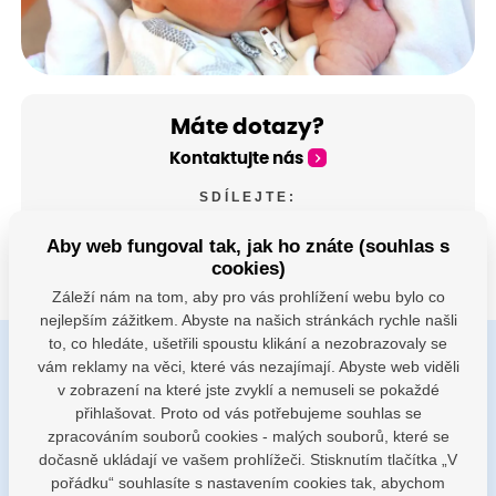
Máte dotazy?
Kontaktujte nás
SDÍLEJTE:
Aby web fungoval tak, jak ho znáte (souhlas s
cookies)
Záleží nám na tom, aby pro vás prohlížení webu bylo co
nejlepším zážitkem. Abyste na našich stránkách rychle našli
to, co hledáte, ušetřili spoustu klikání a nezobrazovaly se
vám reklamy na věci, které vás nezajímají. Abyste web viděli
Buďte s námi v kontaktu
v zobrazení na které jste zvyklí a nemuseli se pokaždé
Jsme k dispozici pokud potřebujete pomoci
přihlašovat. Proto od vás potřebujeme souhlas se
zpracováním souborů cookies - malých souborů, které se
dočasně ukládají ve vašem prohlížeči. Stisknutím tlačítka „V
porodnice@nemocnicenachod.cz
pořádku“ souhlasíte s nastavením cookies tak, abychom