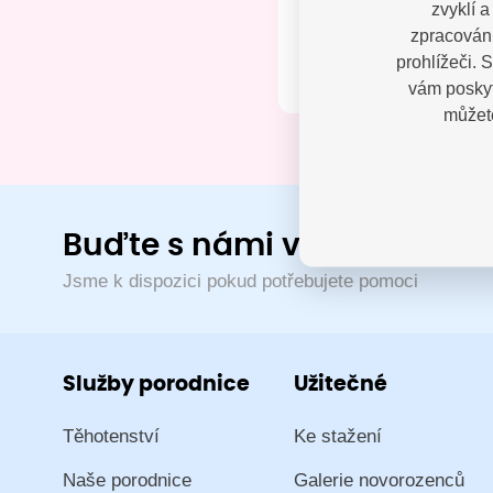
zvyklí 
Kontak
zpracování
prohlížeči. 
vám poskyt
můžete
Buďte s námi v kontaktu
Jsme k dispozici pokud potřebujete pomoci
Služby porodnice
Užitečné
Těhotenství
Ke stažení
Naše porodnice
Galerie novorozenců