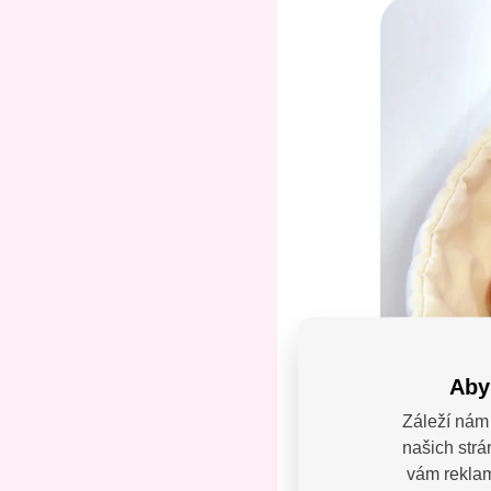
Aby
Záleží nám 
našich strá
Máte
vám reklamy