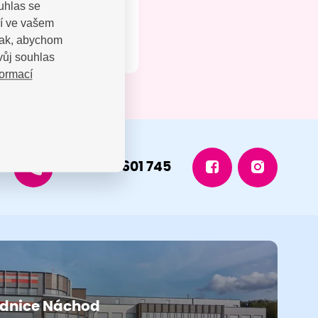
uhlas se
jí ve vašem
 tak, abychom
vůj souhlas
formací
+420 491 601 745
dnice Náchod