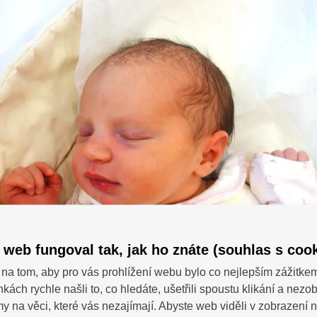
 web fungoval tak, jak ho znáte (souhlas s cook
na tom, aby pro vás prohlížení webu bylo co nejlepším zážitke
nkách rychle našli to, co hledáte, ušetřili spoustu klikání a nezo
SDÍ
 dotazy?
 na věci, které vás nezajímají. Abyste web viděli v zobrazení na