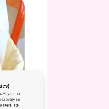
ies)
m. Abyste na
brazovaly se
LEJTE:
 které jste