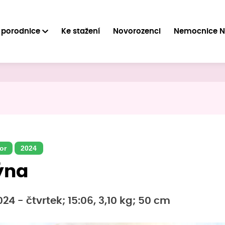
 porodnice
Ke stažení
Novorozenci
Nemocnice 
or
2024
ýna
024 - čtvrtek; 15:06, 3,10 kg; 50 cm