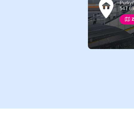
Purky
547 6
Z