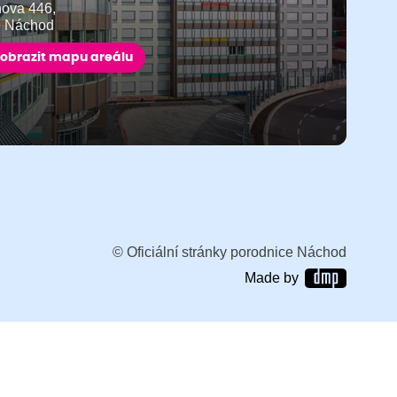
ňova 446,
9 Náchod
obrazit mapu areálu
© Oficiální stránky porodnice Náchod
Made by