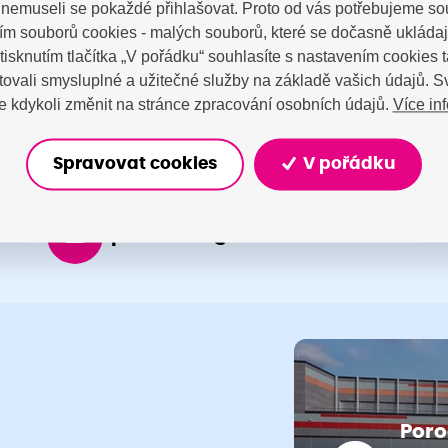
a nemuseli se pokaždé přihlašovat. Proto od vás potřebujeme so
tujte nás
m souborů cookies - malých souborů, které se dočasně ukláda
Stisknutím tlačítka „V pořádku“ souhlasíte s nastavením cookies
ovali smysluplné a užitečné služby na základě vašich údajů. S
Více in
 kdykoli změnit na stránce zpracování osobních údajů.
Spravovat cookies
V pořádku
porodnice@nemocnicenachod.cz
Poro