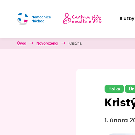
Služby
Úvod
Novorozenci
Kristýna
Holka
Ún
Krist
1. února 2