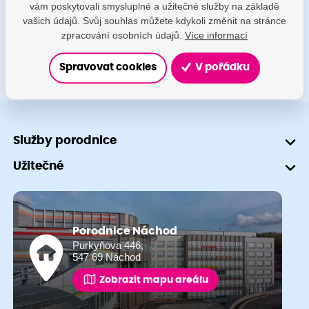
vám poskytovali smysluplné a užitečné služby na základě
+420 491 601 745
vašich údajů. Svůj souhlas můžete kdykoli změnit na stránce
zpracování osobních údajů.
Více informací
Spravovat cookies
V pořádku
Služby porodnice
Užitečné
Porodnice Náchod
Purkyňova 446,
547 69 Náchod
Zobrazit mapu areálu