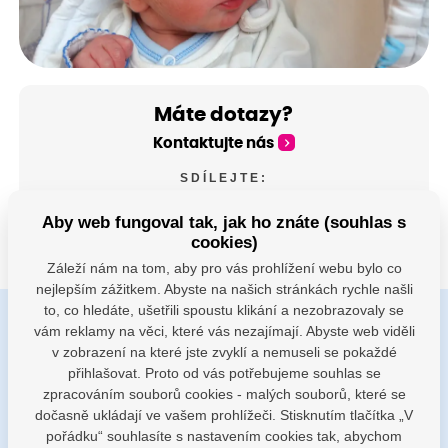
Máte dotazy?
Kontaktujte nás
SDÍLEJTE:
Aby web fungoval tak, jak ho znáte (souhlas s
cookies)
Záleží nám na tom, aby pro vás prohlížení webu bylo co
nejlepším zážitkem. Abyste na našich stránkách rychle našli
to, co hledáte, ušetřili spoustu klikání a nezobrazovaly se
vám reklamy na věci, které vás nezajímají. Abyste web viděli
Buďte s námi v kontaktu
v zobrazení na které jste zvyklí a nemuseli se pokaždé
Jsme k dispozici pokud potřebujete pomoci
přihlašovat. Proto od vás potřebujeme souhlas se
zpracováním souborů cookies - malých souborů, které se
dočasně ukládají ve vašem prohlížeči. Stisknutím tlačítka „V
porodnice@nemocnicenachod.cz
pořádku“ souhlasíte s nastavením cookies tak, abychom