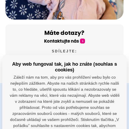
Máte dotazy?
Kontaktujte nás
SDÍLEJTE:
Aby web fungoval tak, jak ho znáte (souhlas s
cookies)
Záleží nám na tom, aby pro vás prohlížení webu bylo co
nejlepším zážitkem. Abyste na našich stránkách rychle našli
to, co hledáte, ušetřili spoustu klikání a nezobrazovaly se
vám reklamy na věci, které vás nezajímají. Abyste web viděli
Buďte s námi v kontaktu
v zobrazení na které jste zvyklí a nemuseli se pokaždé
Jsme k dispozici pokud potřebujete pomoci
přihlašovat. Proto od vás potřebujeme souhlas se
zpracováním souborů cookies - malých souborů, které se
dočasně ukládají ve vašem prohlížeči. Stisknutím tlačítka „V
porodnice@nemocnicenachod.cz
pořádku“ souhlasíte s nastavením cookies tak, abychom