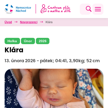
Úvod
Novorozenci
Klára
Holka
Únor
2026
Klára
13. února 2026 - pátek; 04:41, 3,90kg; 52 cm