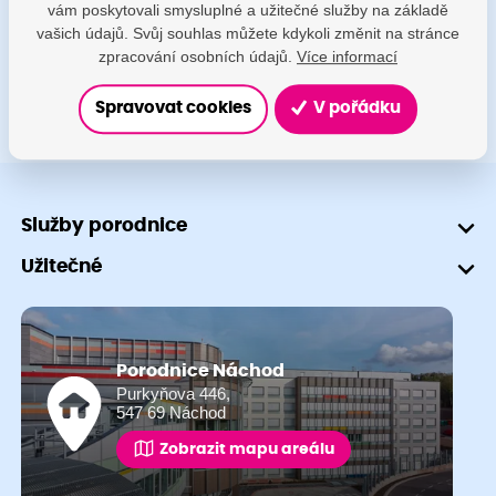
vám poskytovali smysluplné a užitečné služby na základě
+420 491 601 745
vašich údajů. Svůj souhlas můžete kdykoli změnit na stránce
zpracování osobních údajů.
Více informací
Spravovat cookies
V pořádku
Služby porodnice
Užitečné
Porodnice Náchod
Purkyňova 446,
547 69 Náchod
Zobrazit mapu areálu