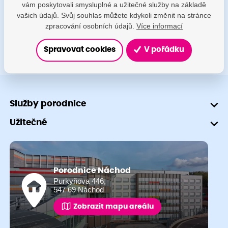
vám poskytovali smysluplné a užitečné služby na základě
+420 491 601 745
vašich údajů. Svůj souhlas můžete kdykoli změnit na stránce
zpracování osobních údajů.
Více informací
Spravovat cookies
V pořádku
Služby porodnice
Užitečné
Porodnice Náchod
Purkyňova 446,
547 69 Náchod
Zobrazit mapu areálu