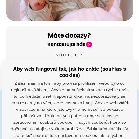
Máte dotazy?
Kontaktujte nás
SDÍLEJTE:
Aby web fungoval tak, jak ho znáte (souhlas s
cookies)
Záleží nám na tom, aby pro vás prohlížení webu bylo co
nejlepším zážitkem. Abyste na našich stránkách rychle našli
to, co hledáte, ušetřili spoustu klikání a nezobrazovaly se
vám reklamy na věci, které vás nezajímají. Abyste web viděli
Buďte s námi v kontaktu
v zobrazení na které jste zvyklí a nemuseli se pokaždé
Jsme k dispozici pokud potřebujete pomoci
přihlašovat. Proto od vás potřebujeme souhlas se
zpracováním souborů cookies - malých souborů, které se
dočasně ukládají ve vašem prohlížeči. Stisknutím tlačítka „V
porodnice@nemocnicenachod.cz
pořádku“ souhlasíte s nastavením cookies tak, abychom