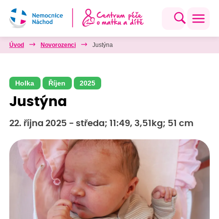
Úvod
Novorozenci
Justýna
Holka
Říjen
2025
Justýna
22. října 2025 - středa; 11:49, 3,51kg; 51 cm