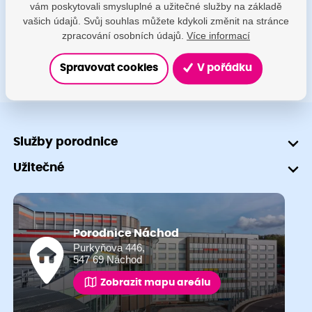
vám poskytovali smysluplné a užitečné služby na základě
+420 491 601 745
vašich údajů. Svůj souhlas můžete kdykoli změnit na stránce
zpracování osobních údajů.
Více informací
Spravovat cookies
V pořádku
Služby porodnice
Užitečné
Porodnice Náchod
Purkyňova 446,
547 69 Náchod
Zobrazit mapu areálu