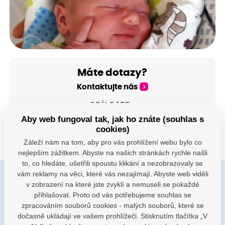
Máte dotazy?
Kontaktujte nás
SDÍLEJTE:
Aby web fungoval tak, jak ho znáte (souhlas s
cookies)
Záleží nám na tom, aby pro vás prohlížení webu bylo co
nejlepším zážitkem. Abyste na našich stránkách rychle našli
to, co hledáte, ušetřili spoustu klikání a nezobrazovaly se
vám reklamy na věci, které vás nezajímají. Abyste web viděli
v zobrazení na které jste zvyklí a nemuseli se pokaždé
Buďte s námi v kontaktu
přihlašovat. Proto od vás potřebujeme souhlas se
Jsme k dispozici pokud potřebujete pomoci
zpracováním souborů cookies - malých souborů, které se
dočasně ukládají ve vašem prohlížeči. Stisknutím tlačítka „V