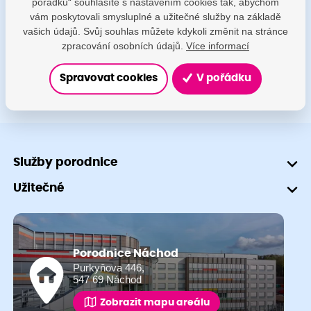
pořádku“ souhlasíte s nastavením cookies tak, abychom
porodnice@nemocnicenachod.cz
vám poskytovali smysluplné a užitečné služby na základě
vašich údajů. Svůj souhlas můžete kdykoli změnit na stránce
+420 491 601 745
zpracování osobních údajů.
Více informací
Spravovat cookies
V pořádku
Služby porodnice
Užitečné
Porodnice Náchod
Purkyňova 446,
547 69 Náchod
Zobrazit mapu areálu