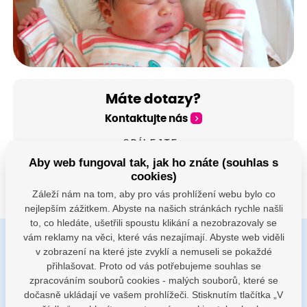
Máte dotazy?
Kontaktujte nás
SDÍLEJTE:
Aby web fungoval tak, jak ho znáte (souhlas s
cookies)
Záleží nám na tom, aby pro vás prohlížení webu bylo co
nejlepším zážitkem. Abyste na našich stránkách rychle našli
to, co hledáte, ušetřili spoustu klikání a nezobrazovaly se
vám reklamy na věci, které vás nezajímají. Abyste web viděli
v zobrazení na které jste zvyklí a nemuseli se pokaždé
Buďte s námi v kontaktu
přihlašovat. Proto od vás potřebujeme souhlas se
Jsme k dispozici pokud potřebujete pomoci
zpracováním souborů cookies - malých souborů, které se
dočasně ukládají ve vašem prohlížeči. Stisknutím tlačítka „V