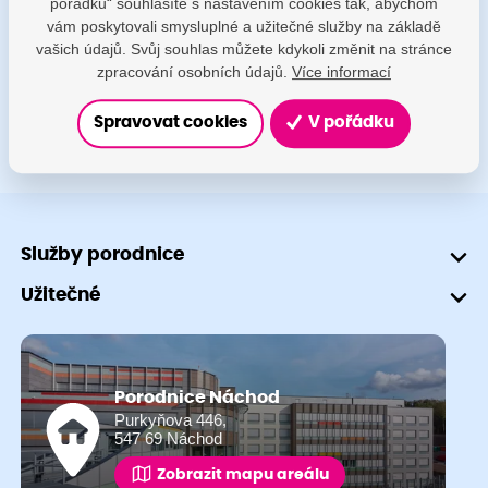
pořádku“ souhlasíte s nastavením cookies tak, abychom
porodnice@nemocnicenachod.cz
vám poskytovali smysluplné a užitečné služby na základě
vašich údajů. Svůj souhlas můžete kdykoli změnit na stránce
+420 491 601 745
zpracování osobních údajů.
Více informací
Spravovat cookies
V pořádku
Služby porodnice
Užitečné
Porodnice Náchod
Purkyňova 446,
547 69 Náchod
Zobrazit mapu areálu