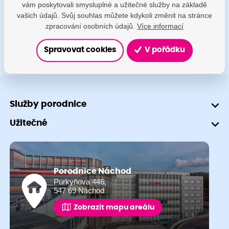
vám poskytovali smysluplné a užitečné služby na základě
+420 491 601 745
vašich údajů. Svůj souhlas můžete kdykoli změnit na stránce
zpracování osobních údajů.
Více informací
Spravovat cookies
V pořádku
Služby porodnice
Užitečné
Porodnice Náchod
Purkyňova 446,
547 69 Náchod
Zobrazit mapu areálu