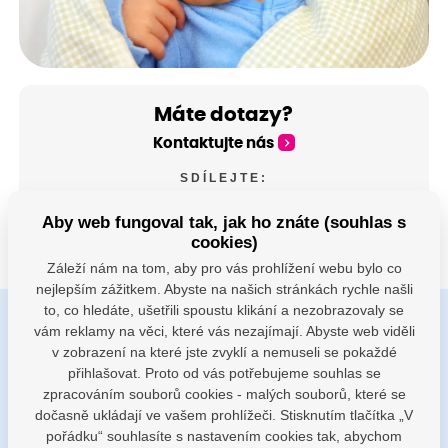
Máte dotazy?
Kontaktujte nás
SDÍLEJTE:
Aby web fungoval tak, jak ho znáte (souhlas s
cookies)
Záleží nám na tom, aby pro vás prohlížení webu bylo co
nejlepším zážitkem. Abyste na našich stránkách rychle našli
to, co hledáte, ušetřili spoustu klikání a nezobrazovaly se
vám reklamy na věci, které vás nezajímají. Abyste web viděli
Buďte s námi v kontaktu
v zobrazení na které jste zvyklí a nemuseli se pokaždé
Jsme k dispozici pokud potřebujete pomoci
přihlašovat. Proto od vás potřebujeme souhlas se
zpracováním souborů cookies - malých souborů, které se
dočasně ukládají ve vašem prohlížeči. Stisknutím tlačítka „V
porodnice@nemocnicenachod.cz
pořádku“ souhlasíte s nastavením cookies tak, abychom