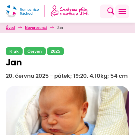
Úvod
Novorozenci
Jan
Kluk
Červen
2025
Jan
20. června 2025 - pátek; 19:20, 4,10kg; 54 cm