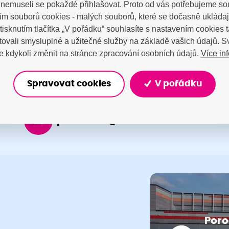
a nemuseli se pokaždé přihlašovat. Proto od vás potřebujeme so
tujte nás
m souborů cookies - malých souborů, které se dočasně ukláda
Stisknutím tlačítka „V pořádku“ souhlasíte s nastavením cookies
ovali smysluplné a užitečné služby na základě vašich údajů. S
Více in
 kdykoli změnit na stránce zpracování osobních údajů.
Spravovat cookies
V pořádku
porodnice@nemocnicenachod.cz
Poro