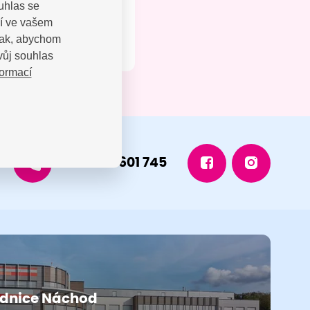
uhlas se
jí ve vašem
 tak, abychom
vůj souhlas
formací
+420 491 601 745
dnice Náchod