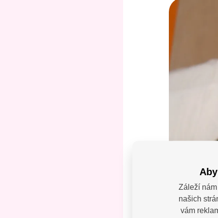
Aby
Záleží nám 
našich strá
Máte
vám reklamy