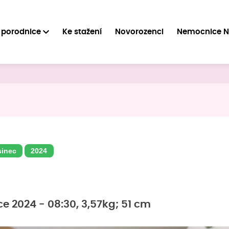
 porodnice
Ke stažení
Novorozenci
Nemocnice 
sinec
2024
ce 2024 - 08:30, 3,57kg; 51 cm