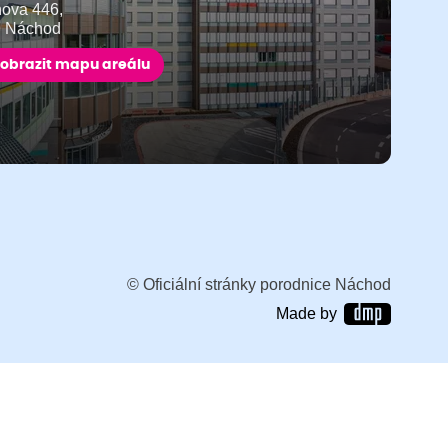
ňova 446,
9 Náchod
obrazit mapu areálu
© Oficiální stránky porodnice Náchod
Made by