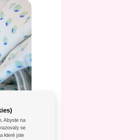
ies)
m. Abyste na
brazovaly se
LEJTE:
 které jste