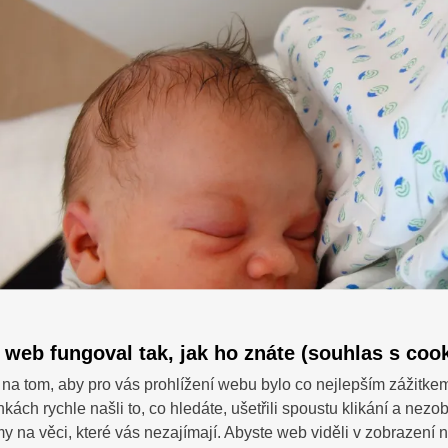
 web fungoval tak, jak ho znáte (souhlas s cook
na tom, aby pro vás prohlížení webu bylo co nejlepším zážitke
nkách rychle našli to, co hledáte, ušetřili spoustu klikání a nezo
SDÍ
 dotazy?
 na věci, které vás nezajímají. Abyste web viděli v zobrazení na