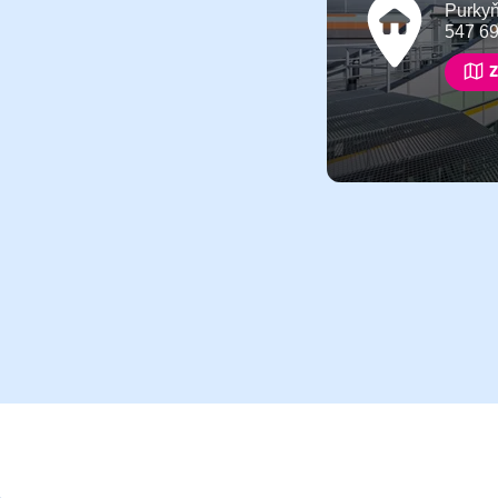
Purky
547 6
Z