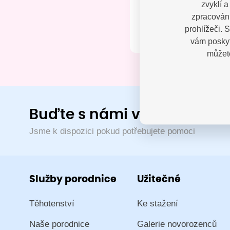
zvyklí 
Kontak
zpracování
prohlížeči. 
vám poskyt
můžete
Buďte s námi v kontaktu
Jsme k dispozici pokud potřebujete pomoci
Služby porodnice
Užitečné
Těhotenství
Ke stažení
Naše porodnice
Galerie novorozenců