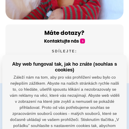
Máte dotazy?
Kontaktujte nás
SDÍLEJTE:
Aby web fungoval tak, jak ho znáte (souhlas s
cookies)
Záleží nám na tom, aby pro vás prohlížení webu bylo co
nejlepším zážitkem. Abyste na našich stránkách rychle našli
to, co hledáte, ušetřili spoustu klikání a nezobrazovaly se
vám reklamy na věci, které vás nezajímají. Abyste web viděli
Buďte s námi v kontaktu
v zobrazení na které jste zvyklí a nemuseli se pokaždé
Jsme k dispozici pokud potřebujete pomoci
přihlašovat. Proto od vás potřebujeme souhlas se
zpracováním souborů cookies - malých souborů, které se
dočasně ukládají ve vašem prohlížeči. Stisknutím tlačítka „V
porodnice@nemocnicenachod.cz
pořádku“ souhlasíte s nastavením cookies tak, abychom