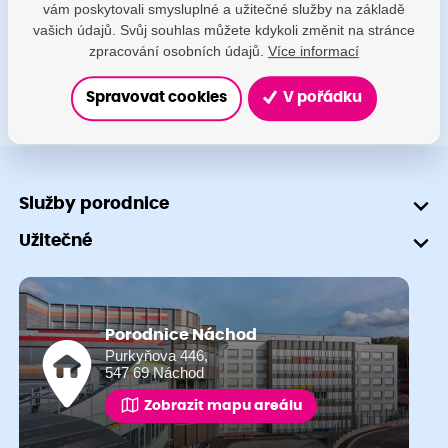
vám poskytovali smysluplné a užitečné služby na základě
+420 491 601 745
vašich údajů. Svůj souhlas můžete kdykoli změnit na stránce
zpracování osobních údajů.
Více informací
Spravovat cookies
V pořádku
Služby porodnice
Užitečné
Porodnice Náchod
Purkyňova 446,
547 69 Náchod
Zobrazit mapu areálu