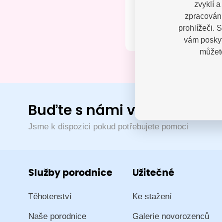
zvyklí 
Kontak
zpracování
prohlížeči. 
vám poskyt
můžete
Buďte s námi v kontaktu
Jsme k dispozici pokud potřebujete pomoci
Služby porodnice
Užitečné
Těhotenství
Ke stažení
Naše porodnice
Galerie novorozenců