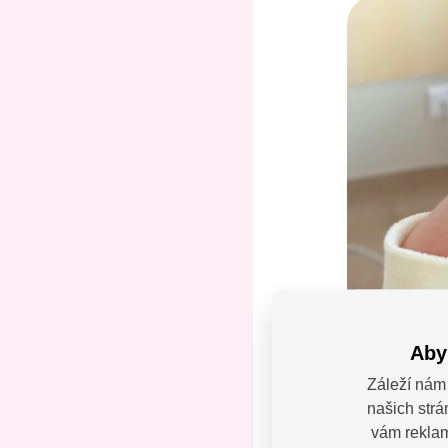
Aby
Záleží nám 
našich strá
Máte
vám reklamy