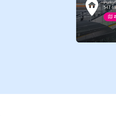
Purky
547 6
Z