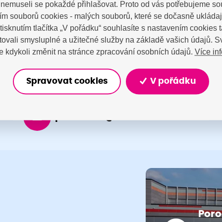
a nemuseli se pokaždé přihlašovat. Proto od vás potřebujeme so
tujte nás
m souborů cookies - malých souborů, které se dočasně ukláda
Stisknutím tlačítka „V pořádku“ souhlasíte s nastavením cookies
ovali smysluplné a užitečné služby na základě vašich údajů. S
Více in
 kdykoli změnit na stránce zpracování osobních údajů.
Spravovat cookies
V pořádku
porodnice@nemocnicenachod.cz
Poro