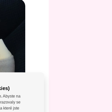
ies)
m. Abyste na
brazovaly se
LEJTE:
 které jste