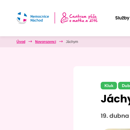
Služby
Úvod
Novorozenci
Jáchym
Kluk
Dub
Jác
19. dubna