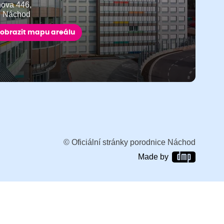
ňova 446,
9 Náchod
obrazit mapu areálu
© Oficiální stránky porodnice Náchod
Made by