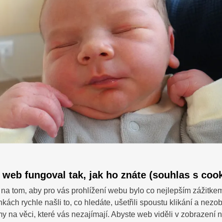
 web fungoval tak, jak ho znáte (souhlas s cook
na tom, aby pro vás prohlížení webu bylo co nejlepším zážitke
nkách rychle našli to, co hledáte, ušetřili spoustu klikání a nezo
SDÍ
 dotazy?
 na věci, které vás nezajímají. Abyste web viděli v zobrazení na