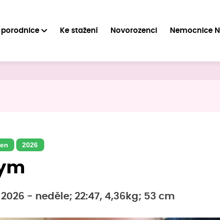
 porodnice
Ke stažení
Novorozenci
Nemocnice 
en
2026
hym
 2026 - neděle; 22:47, 4,36kg; 53 cm