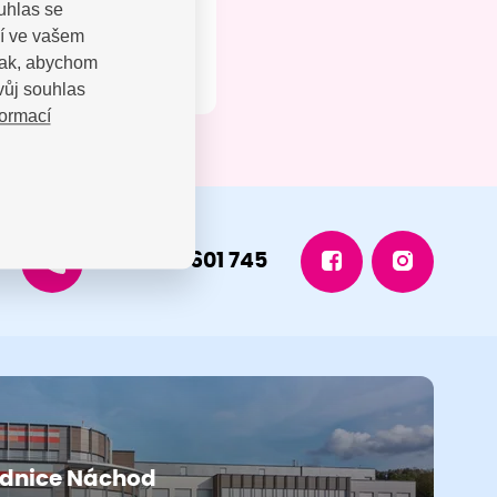
uhlas se
jí ve vašem
 tak, abychom
vůj souhlas
formací
+420 491 601 745
dnice Náchod