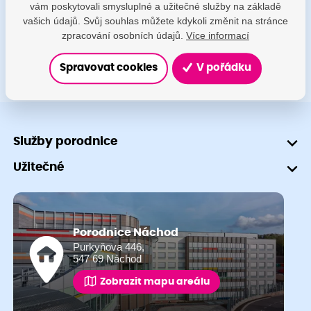
vám poskytovali smysluplné a užitečné služby na základě
+420 491 601 745
vašich údajů. Svůj souhlas můžete kdykoli změnit na stránce
zpracování osobních údajů.
Více informací
Spravovat cookies
V pořádku
Služby porodnice
Užitečné
Porodnice Náchod
Purkyňova 446,
547 69 Náchod
Zobrazit mapu areálu