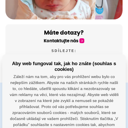
Máte dotazy?
Kontaktujte nás
SDÍLEJTE:
Aby web fungoval tak, jak ho znáte (souhlas s
cookies)
Záleží nám na tom, aby pro vás prohlížení webu bylo co
nejlepším zážitkem. Abyste na našich stránkách rychle našli
to, co hledáte, ušetřili spoustu klikání a nezobrazovaly se
vám reklamy na věci, které vás nezajímají. Abyste web viděli
Buďte s námi v kontaktu
v zobrazení na které jste zvyklí a nemuseli se pokaždé
Jsme k dispozici pokud potřebujete pomoci
přihlašovat. Proto od vás potřebujeme souhlas se
zpracováním souborů cookies - malých souborů, které se
dočasně ukládají ve vašem prohlížeči. Stisknutím tlačítka „V
porodnice@nemocnicenachod.cz
pořádku“ souhlasíte s nastavením cookies tak, abychom