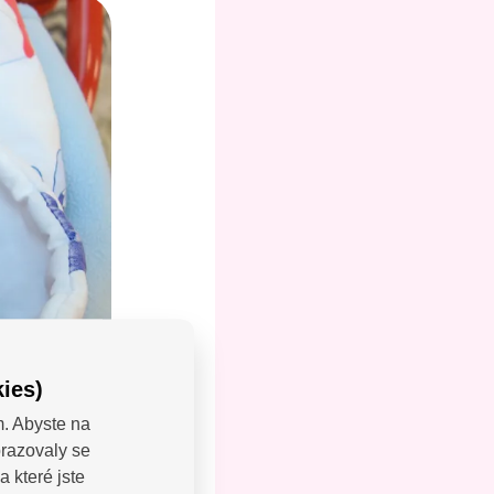
ies)
m. Abyste na
brazovaly se
LEJTE:
 které jste