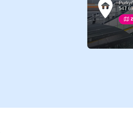
Purky
547 6
Z