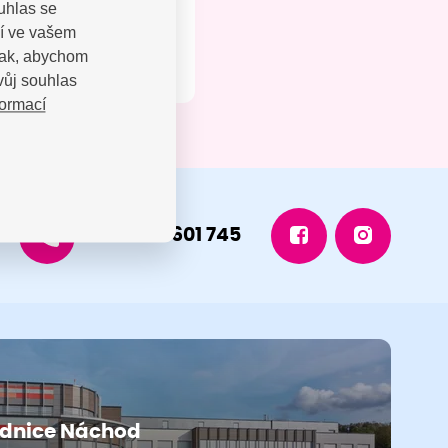
uhlas se
jí ve vašem
 tak, abychom
vůj souhlas
formací
+420 491 601 745
dnice Náchod