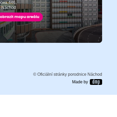
ňova 446,
9 Náchod
obrazit mapu areálu
© Oficiální stránky porodnice Náchod
Made by