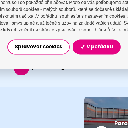
a nemuseli se pokaždé přihlašovat. Proto od vás potřebujeme so
tujte nás
m souborů cookies - malých souborů, které se dočasně ukláda
Stisknutím tlačítka „V pořádku“ souhlasíte s nastavením cookies
ovali smysluplné a užitečné služby na základě vašich údajů. S
Více in
 kdykoli změnit na stránce zpracování osobních údajů.
Spravovat cookies
V pořádku
porodnice@nemocnicenachod.cz
Poro