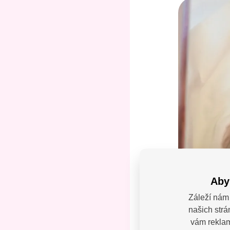
Aby
Záleží nám 
našich strá
Máte
vám reklamy