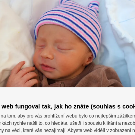
 web fungoval tak, jak ho znáte (souhlas s cook
na tom, aby pro vás prohlížení webu bylo co nejlepším zážitke
nkách rychle našli to, co hledáte, ušetřili spoustu klikání a nezo
SDÍ
 dotazy?
 na věci, které vás nezajímají. Abyste web viděli v zobrazení na