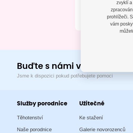
zvyklí 
Kontak
zpracování
prohlížeči. 
vám poskyt
můžete
Buďte s námi v kontaktu
Jsme k dispozici pokud potřebujete pomoci
Služby porodnice
Užitečné
Těhotenství
Ke stažení
Naše porodnice
Galerie novorozenců