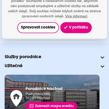
pořádku“ souhlasíte s nastavením cookies tak, abychom
porodnice@nemocnicenachod.cz
vám poskytovali smysluplné a užitečné služby na základě
vašich údajů. Svůj souhlas můžete kdykoli změnit na stránce
+420 491 601 745
zpracování osobních údajů.
Více informací
Spravovat cookies
V pořádku
Služby porodnice
Užitečné
Porodnice Náchod
Purkyňova 446,
547 69 Náchod
Zobrazit mapu areálu