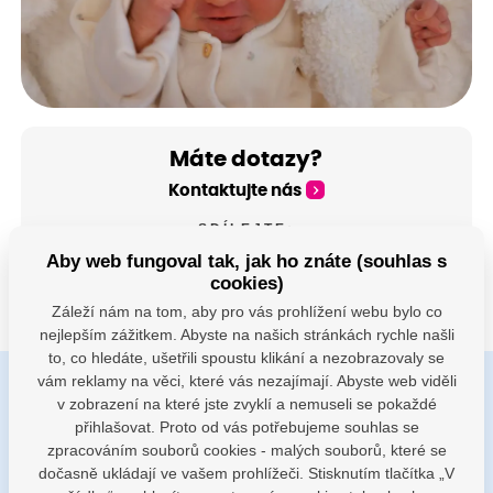
Máte dotazy?
Kontaktujte nás
SDÍLEJTE:
Aby web fungoval tak, jak ho znáte (souhlas s
cookies)
Záleží nám na tom, aby pro vás prohlížení webu bylo co
nejlepším zážitkem. Abyste na našich stránkách rychle našli
to, co hledáte, ušetřili spoustu klikání a nezobrazovaly se
vám reklamy na věci, které vás nezajímají. Abyste web viděli
v zobrazení na které jste zvyklí a nemuseli se pokaždé
Buďte s námi v kontaktu
přihlašovat. Proto od vás potřebujeme souhlas se
Jsme k dispozici pokud potřebujete pomoci
zpracováním souborů cookies - malých souborů, které se
dočasně ukládají ve vašem prohlížeči. Stisknutím tlačítka „V