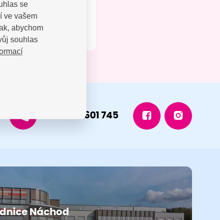
uhlas se
jí ve vašem
 tak, abychom
vůj souhlas
formací
+420 491 601 745
dnice Náchod