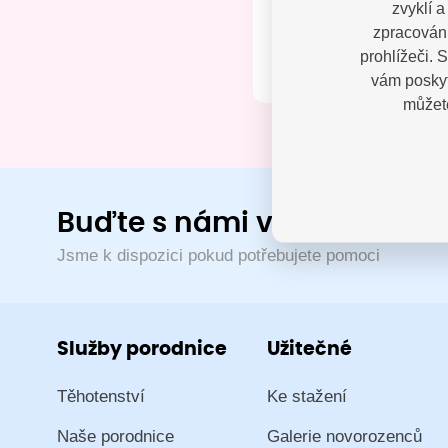
zvyklí 
Kontak
zpracování
prohlížeči. 
vám poskyt
můžete
Buďte s námi v kontaktu
Jsme k dispozici pokud potřebujete pomoci
Služby porodnice
Užitečné
Těhotenství
Ke stažení
Naše porodnice
Galerie novorozenců