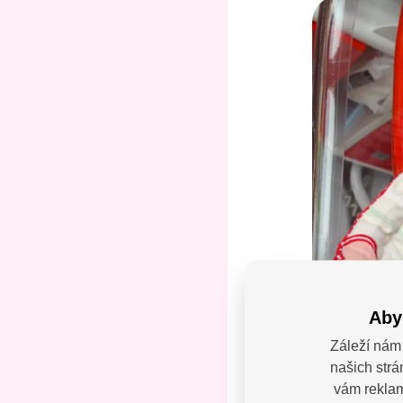
Aby
Záleží nám 
našich strá
Máte
vám reklamy