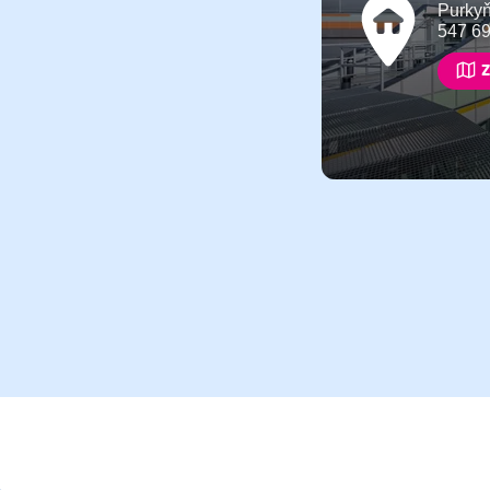
Purky
547 6
Z