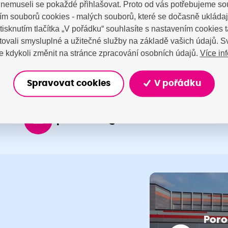
a nemuseli se pokaždé přihlašovat. Proto od vás potřebujeme so
tujte nás
m souborů cookies - malých souborů, které se dočasně ukláda
Stisknutím tlačítka „V pořádku“ souhlasíte s nastavením cookies
ovali smysluplné a užitečné služby na základě vašich údajů. S
Více in
 kdykoli změnit na stránce zpracování osobních údajů.
Spravovat cookies
V pořádku
porodnice@nemocnicenachod.cz
Poro