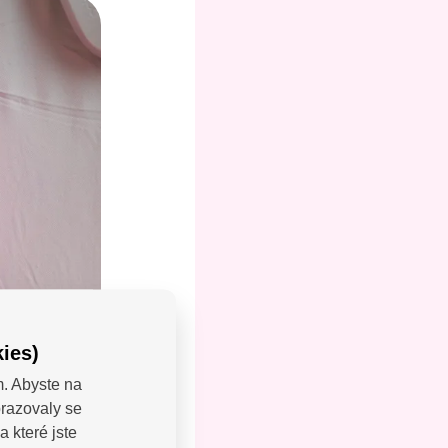
ies)
m. Abyste na
brazovaly se
LEJTE:
 které jste