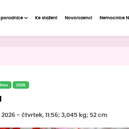
 porodnice
Ke stažení
Novorozenci
Nemocnice 
ěten
2026
a
 2026 - čtvrtek, 11:56; 3,045 kg; 52 cm