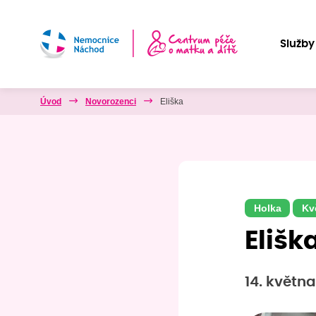
Služby
Úvod
Novorozenci
Eliška
Holka
Kv
Elišk
14. května