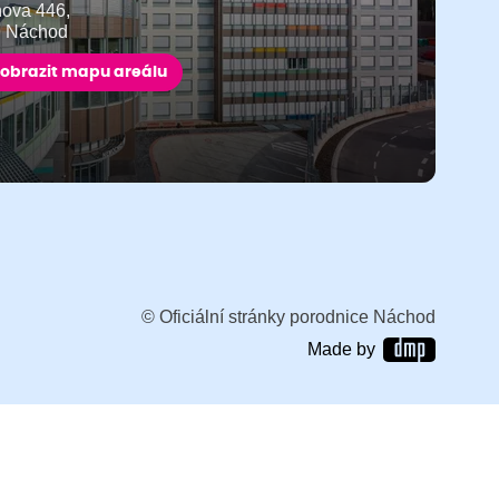
ňova 446,
9 Náchod
obrazit mapu areálu
© Oficiální stránky porodnice Náchod
Made by