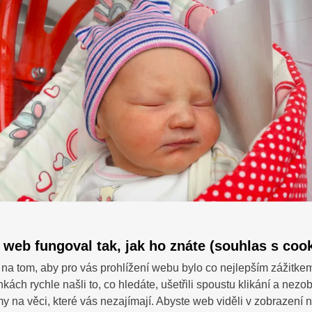
 web fungoval tak, jak ho znáte (souhlas s cook
na tom, aby pro vás prohlížení webu bylo co nejlepším zážitke
nkách rychle našli to, co hledáte, ušetřili spoustu klikání a nezo
SDÍ
 dotazy?
 na věci, které vás nezajímají. Abyste web viděli v zobrazení na