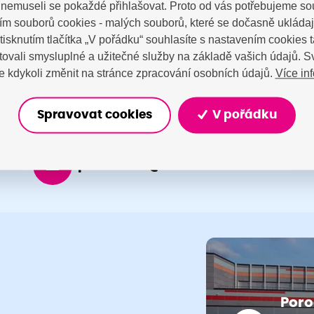
a nemuseli se pokaždé přihlašovat. Proto od vás potřebujeme so
tujte nás
m souborů cookies - malých souborů, které se dočasně ukláda
Stisknutím tlačítka „V pořádku“ souhlasíte s nastavením cookies
ovali smysluplné a užitečné služby na základě vašich údajů. S
Více in
 kdykoli změnit na stránce zpracování osobních údajů.
Spravovat cookies
V pořádku
porodnice@nemocnicenachod.cz
Poro