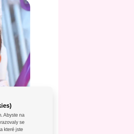
ies)
m. Abyste na
brazovaly se
LEJTE:
 které jste