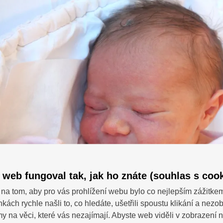
 web fungoval tak, jak ho znáte (souhlas s cook
na tom, aby pro vás prohlížení webu bylo co nejlepším zážitke
nkách rychle našli to, co hledáte, ušetřili spoustu klikání a nezo
SDÍ
 dotazy?
 na věci, které vás nezajímají. Abyste web viděli v zobrazení na