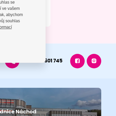
uhlas se
jí ve vašem
 tak, abychom
vůj souhlas
formací
+420 491 601 745
dnice Náchod