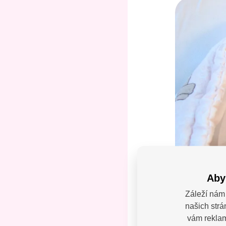
Aby
Záleží nám 
našich strá
Máte
vám reklamy