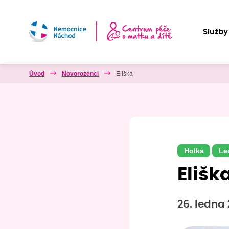
Služby
Úvod
Novorozenci
Eliška
Holka
Le
Elišk
26. ledna 