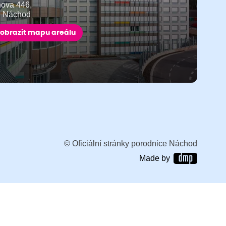
ňova 446,
9 Náchod
obrazit mapu areálu
© Oficiální stránky porodnice Náchod
Made by