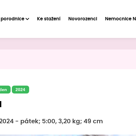
 porodnice
Ke stažení
Novorozenci
Nemocnice 
den
2024
a
2024 - pátek; 5:00, 3,20 kg; 49 cm