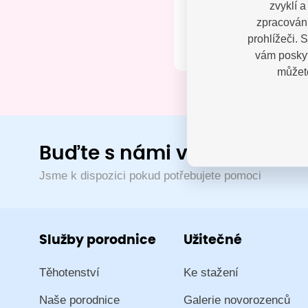
zvyklí 
Kontak
zpracování
prohlížeči. 
vám poskyt
můžete
Buďte s námi v kontaktu
Jsme k dispozici pokud potřebujete pomoci
Služby porodnice
Užitečné
Těhotenství
Ke stažení
Naše porodnice
Galerie novorozenců