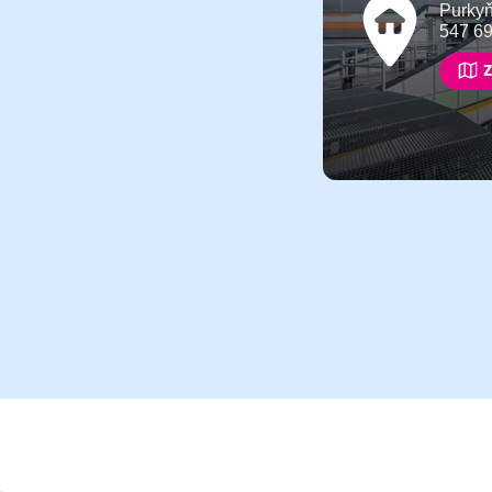
Purky
547 6
Z