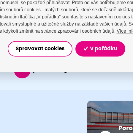
a nemuseli se pokaždé přihlašovat. Proto od vás potřebujeme so
tujte nás
m souborů cookies - malých souborů, které se dočasně ukláda
Stisknutím tlačítka „V pořádku“ souhlasíte s nastavením cookies
ovali smysluplné a užitečné služby na základě vašich údajů. S
Více in
 kdykoli změnit na stránce zpracování osobních údajů.
Spravovat cookies
V pořádku
porodnice@nemocnicenachod.cz
Poro