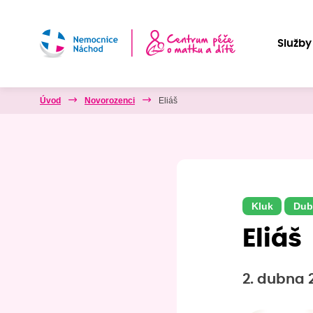
Služby
Úvod
Novorozenci
Eliáš
Kluk
Dub
Eliáš
2. dubna 2