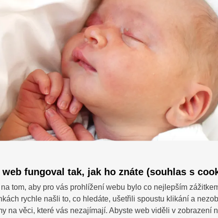
 web fungoval tak, jak ho znáte (souhlas s cook
na tom, aby pro vás prohlížení webu bylo co nejlepším zážitke
nkách rychle našli to, co hledáte, ušetřili spoustu klikání a nezo
SDÍ
 dotazy?
 na věci, které vás nezajímají. Abyste web viděli v zobrazení na