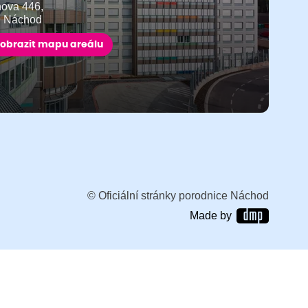
ňova 446,
9 Náchod
obrazit mapu areálu
© Oficiální stránky porodnice Náchod
Made by