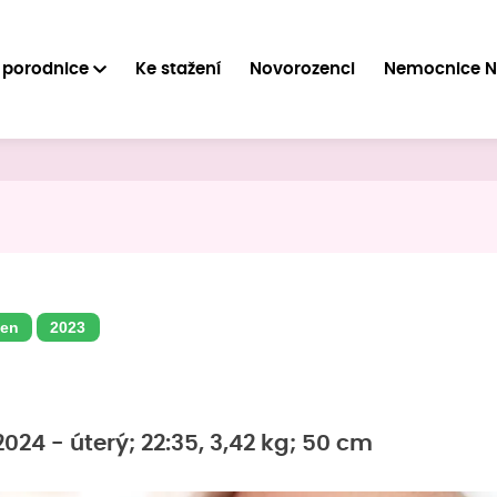
 porodnice
Ke stažení
Novorozenci
Nemocnice 
en
2023
024 - úterý; 22:35, 3,42 kg; 50 cm