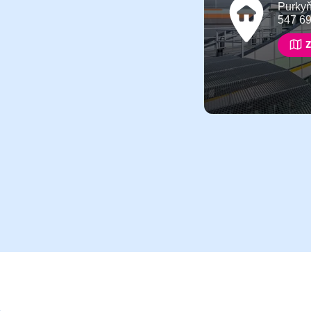
Purky
547 6
Z