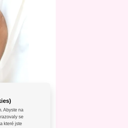
ies)
m. Abyste na
brazovaly se
LEJTE:
 které jste