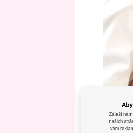
Aby
Záleží nám 
našich strá
Máte
vám reklamy