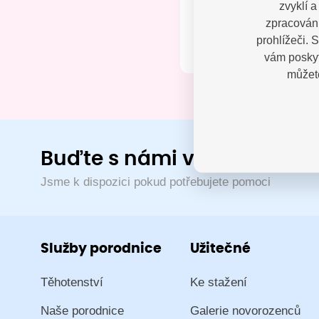
zvyklí 
Kontak
zpracování
prohlížeči. 
vám poskyt
můžete
Buďte s námi v kontaktu
Jsme k dispozici pokud potřebujete pomoci
Služby porodnice
Užitečné
Těhotenství
Ke stažení
Naše porodnice
Galerie novorozenců