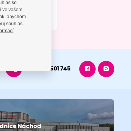
uhlas se
jí ve vašem
 tak, abychom
vůj souhlas
formací
+420 491 601 745
dnice Náchod