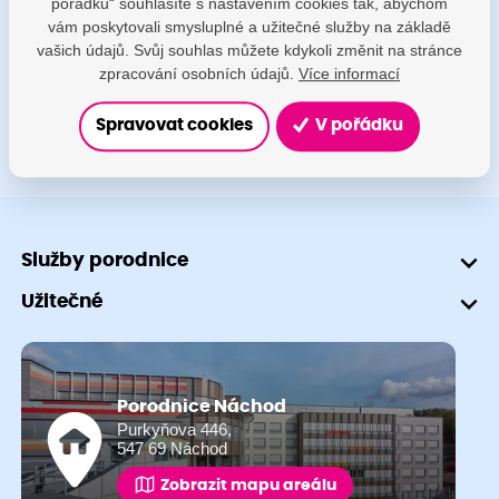
pořádku“ souhlasíte s nastavením cookies tak, abychom
porodnice@nemocnicenachod.cz
vám poskytovali smysluplné a užitečné služby na základě
vašich údajů. Svůj souhlas můžete kdykoli změnit na stránce
+420 491 601 745
zpracování osobních údajů.
Více informací
Spravovat cookies
V pořádku
Služby porodnice
Užitečné
Porodnice Náchod
Purkyňova 446,
547 69 Náchod
Zobrazit mapu areálu