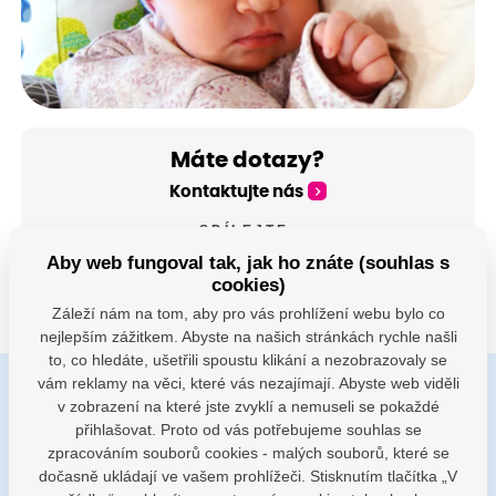
Máte dotazy?
Kontaktujte nás
SDÍLEJTE:
Aby web fungoval tak, jak ho znáte (souhlas s
cookies)
Záleží nám na tom, aby pro vás prohlížení webu bylo co
nejlepším zážitkem. Abyste na našich stránkách rychle našli
to, co hledáte, ušetřili spoustu klikání a nezobrazovaly se
vám reklamy na věci, které vás nezajímají. Abyste web viděli
v zobrazení na které jste zvyklí a nemuseli se pokaždé
Buďte s námi v kontaktu
přihlašovat. Proto od vás potřebujeme souhlas se
Jsme k dispozici pokud potřebujete pomoci
zpracováním souborů cookies - malých souborů, které se
dočasně ukládají ve vašem prohlížeči. Stisknutím tlačítka „V