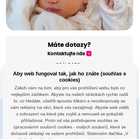
Máte dotazy?
Kontaktujte nás
SDÍLEJTE:
Aby web fungoval tak, jak ho znáte (souhlas s
cookies)
Záleží nám na tom, aby pro vás prohlížení webu bylo co
nejlepším zážitkem. Abyste na našich stránkách rychle našli
to, co hledáte, ušetřili spoustu klikání a nezobrazovaly se
vám reklamy na věci, které vás nezajímají. Abyste web viděli
v zobrazení na které jste zvyklí a nemuseli se pokaždé
Buďte s námi v kontaktu
přihlašovat. Proto od vás potřebujeme souhlas se
Jsme k dispozici pokud potřebujete pomoci
zpracováním souborů cookies - malých souborů, které se
dočasně ukládají ve vašem prohlížeči. Stisknutím tlačítka „V