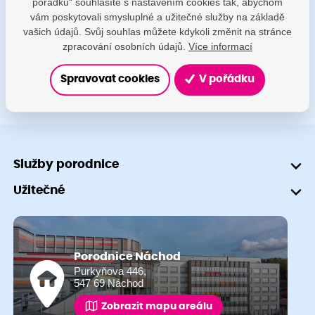
pořádku“ souhlasíte s nastavením cookies tak, abychom
porodnice@nemocnicenachod.cz
vám poskytovali smysluplné a užitečné služby na základě
vašich údajů. Svůj souhlas můžete kdykoli změnit na stránce
+420 491 601 745
zpracování osobních údajů.
Více informací
Spravovat cookies
V pořádku
Služby porodnice
Užitečné
Porodnice Náchod
Purkyňova 446,
547 69 Náchod
Zobrazit mapu areálu