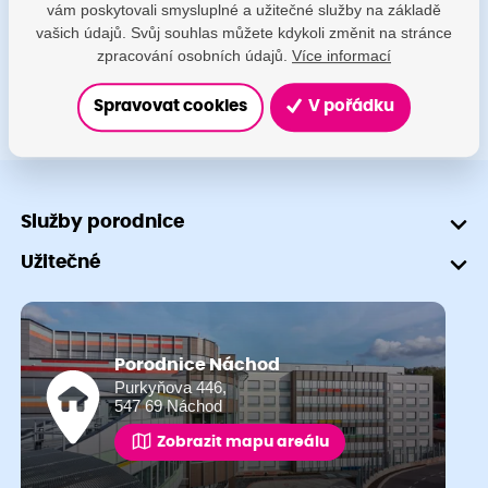
vám poskytovali smysluplné a užitečné služby na základě
+420 491 601 745
vašich údajů. Svůj souhlas můžete kdykoli změnit na stránce
zpracování osobních údajů.
Více informací
Spravovat cookies
V pořádku
Služby porodnice
Užitečné
Porodnice Náchod
Purkyňova 446,
547 69 Náchod
Zobrazit mapu areálu