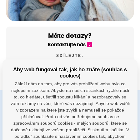
Máte dotazy?
Kontaktujte nás
SDÍLEJTE:
Aby web fungoval tak, jak ho znáte (souhlas s
cookies)
Záleží nám na tom, aby pro vás prohlížení webu bylo co
nejlepším zážitkem. Abyste na našich stránkách rychle našli
to, co hledáte, ušetřili spoustu klikání a nezobrazovaly se
vám reklamy na věci, které vás nezajímají. Abyste web viděli
Buďte s námi v kontaktu
v zobrazení na které jste zvyklí a nemuseli se pokaždé
Jsme k dispozici pokud potřebujete pomoci
přihlašovat. Proto od vás potřebujeme souhlas se
zpracováním souborů cookies - malých souborů, které se
dočasně ukládají ve vašem prohlížeči. Stisknutím tlačítka „V
porodnice@nemocnicenachod.cz
pořádku“ souhlasíte s nastavením cookies tak, abychom