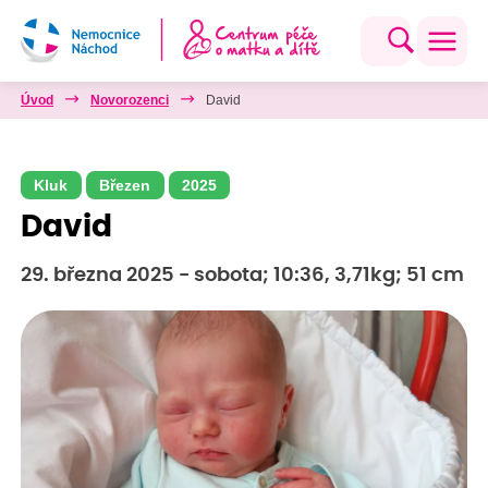
Úvod
Novorozenci
David
Kluk
Březen
2025
David
29. března 2025 - sobota; 10:36, 3,71kg; 51 cm