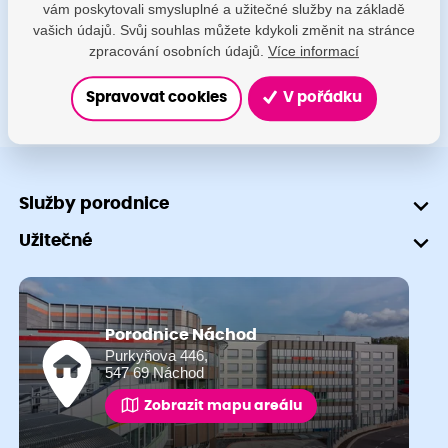
vám poskytovali smysluplné a užitečné služby na základě
+420 491 601 745
vašich údajů. Svůj souhlas můžete kdykoli změnit na stránce
zpracování osobních údajů.
Více informací
Spravovat cookies
V pořádku
Služby porodnice
Užitečné
Porodnice Náchod
Purkyňova 446,
547 69 Náchod
Zobrazit mapu areálu