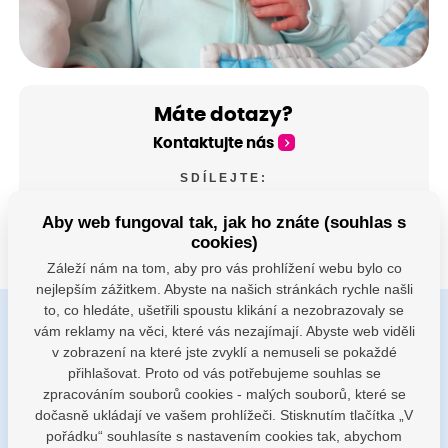
Máte dotazy?
Kontaktujte nás
SDÍLEJTE:
Aby web fungoval tak, jak ho znáte (souhlas s
cookies)
Záleží nám na tom, aby pro vás prohlížení webu bylo co
nejlepším zážitkem. Abyste na našich stránkách rychle našli
to, co hledáte, ušetřili spoustu klikání a nezobrazovaly se
vám reklamy na věci, které vás nezajímají. Abyste web viděli
Buďte s námi v kontaktu
v zobrazení na které jste zvyklí a nemuseli se pokaždé
Jsme k dispozici pokud potřebujete pomoci
přihlašovat. Proto od vás potřebujeme souhlas se
zpracováním souborů cookies - malých souborů, které se
dočasně ukládají ve vašem prohlížeči. Stisknutím tlačítka „V
porodnice@nemocnicenachod.cz
pořádku“ souhlasíte s nastavením cookies tak, abychom