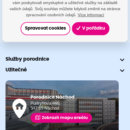
vám poskytovali smysluplné a užitečné služby na základě
+420 491 601 745
vašich údajů. Svůj souhlas můžete kdykoli změnit na stránce
zpracování osobních údajů.
Více informací
Spravovat cookies
V pořádku
Služby porodnice
Užitečné
Porodnice Náchod
Purkyňova 446,
547 69 Náchod
Zobrazit mapu areálu