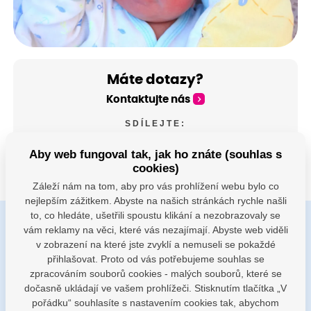
Máte dotazy?
Kontaktujte nás
SDÍLEJTE:
Aby web fungoval tak, jak ho znáte (souhlas s
cookies)
Záleží nám na tom, aby pro vás prohlížení webu bylo co
nejlepším zážitkem. Abyste na našich stránkách rychle našli
to, co hledáte, ušetřili spoustu klikání a nezobrazovaly se
vám reklamy na věci, které vás nezajímají. Abyste web viděli
Buďte s námi v kontaktu
v zobrazení na které jste zvyklí a nemuseli se pokaždé
Jsme k dispozici pokud potřebujete pomoci
přihlašovat. Proto od vás potřebujeme souhlas se
zpracováním souborů cookies - malých souborů, které se
dočasně ukládají ve vašem prohlížeči. Stisknutím tlačítka „V
porodnice@nemocnicenachod.cz
pořádku“ souhlasíte s nastavením cookies tak, abychom