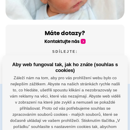
Máte dotazy?
Kontaktujte nás
SDÍLEJTE:
Aby web fungoval tak, jak ho znáte (souhlas s
cookies)
Záleží nám na tom, aby pro vás prohlížení webu bylo co
nejlepším zážitkem. Abyste na našich stránkách rychle našli
to, co hledáte, ušetřili spoustu klikání a nezobrazovaly se
vám reklamy na věci, které vás nezajímají. Abyste web viděli
Buďte s námi v kontaktu
v zobrazení na které jste zvyklí a nemuseli se pokaždé
Jsme k dispozici pokud potřebujete pomoci
přihlašovat. Proto od vás potřebujeme souhlas se
zpracováním souborů cookies - malých souborů, které se
dočasně ukládají ve vašem prohlížeči. Stisknutím tlačítka „V
porodnice@nemocnicenachod.cz
pořádku“ souhlasíte s nastavením cookies tak, abychom