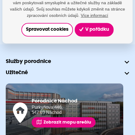
vám poskytovali smysluplné a užitečné služby na základě
+420 491 601 745
vašich údajů. Svůj souhlas můžete kdykoli změnit na stránce
zpracování osobních údajů.
Více informací
Spravovat cookies
V pořádku
Služby porodnice
Užitečné
Porodnice Náchod
Purkyňova 446,
547 69 Náchod
Zobrazit mapu areálu