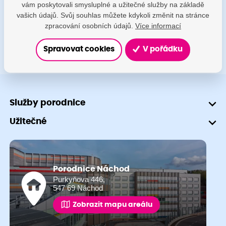
vám poskytovali smysluplné a užitečné služby na základě
+420 491 601 745
vašich údajů. Svůj souhlas můžete kdykoli změnit na stránce
zpracování osobních údajů.
Více informací
Spravovat cookies
V pořádku
Služby porodnice
Užitečné
Porodnice Náchod
Purkyňova 446,
547 69 Náchod
Zobrazit mapu areálu