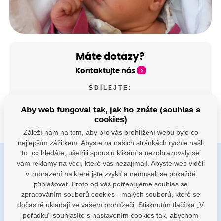
Máte dotazy?
Kontaktujte nás
SDÍLEJTE:
Aby web fungoval tak, jak ho znáte (souhlas s
cookies)
Záleží nám na tom, aby pro vás prohlížení webu bylo co
nejlepším zážitkem. Abyste na našich stránkách rychle našli
to, co hledáte, ušetřili spoustu klikání a nezobrazovaly se
vám reklamy na věci, které vás nezajímají. Abyste web viděli
Buďte s námi v kontaktu
v zobrazení na které jste zvyklí a nemuseli se pokaždé
Jsme k dispozici pokud potřebujete pomoci
přihlašovat. Proto od vás potřebujeme souhlas se
zpracováním souborů cookies - malých souborů, které se
dočasně ukládají ve vašem prohlížeči. Stisknutím tlačítka „V
porodnice@nemocnicenachod.cz
pořádku“ souhlasíte s nastavením cookies tak, abychom