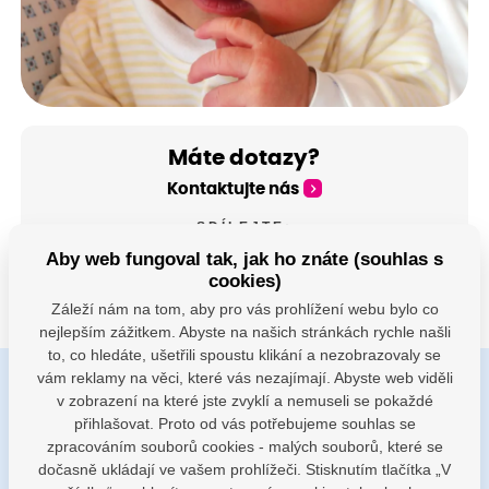
Máte dotazy?
Kontaktujte nás
SDÍLEJTE:
Aby web fungoval tak, jak ho znáte (souhlas s
cookies)
Záleží nám na tom, aby pro vás prohlížení webu bylo co
nejlepším zážitkem. Abyste na našich stránkách rychle našli
to, co hledáte, ušetřili spoustu klikání a nezobrazovaly se
vám reklamy na věci, které vás nezajímají. Abyste web viděli
v zobrazení na které jste zvyklí a nemuseli se pokaždé
Buďte s námi v kontaktu
přihlašovat. Proto od vás potřebujeme souhlas se
Jsme k dispozici pokud potřebujete pomoci
zpracováním souborů cookies - malých souborů, které se
dočasně ukládají ve vašem prohlížeči. Stisknutím tlačítka „V