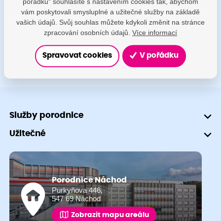
pořádku“ souhlasíte s nastavením cookies tak, abychom
porodnice@nemocnicenachod.cz
vám poskytovali smysluplné a užitečné služby na základě
vašich údajů. Svůj souhlas můžete kdykoli změnit na stránce
+420 491 601 745
zpracování osobních údajů.
Více informací
Spravovat cookies
V pořádku
Služby porodnice
Užitečné
Porodnice Náchod
Purkyňova 446,
547 69 Náchod
Zobrazit mapu areálu